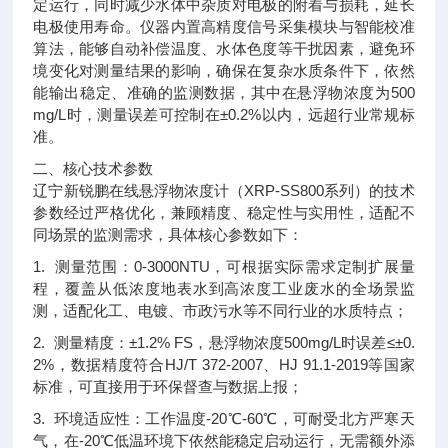
定运行，同时减少水体中杂质对电极的附着与损耗，延长
电极使用寿命。仪器内置高精度信号采集模块与智能校准
算法，能够自动补偿温度、水体色度等干扰因素，避免环
境变化对测量结果的影响，确保在复杂水质条件下，依然
能输出稳定、准确的监测数据，其中在悬浮物浓度为500
mg/L时，测量误差可控制在±0.2%以内，远超行业常规标
准。
二、核心技术参数
辽宁新锐鹏在线悬浮物浓度计（XRP-SS800系列）的技术
参数经过严格优化，兼顾精度、稳定性与实用性，适配不
同场景的监测需求，具体核心参数如下：
1. 测量范围：0-3000NTU，可根据实际需求定制扩展量
程，覆盖从低浓度地表水到高浓度工业废水的全场景监
测，适配化工、电镀、市政污水等不同行业的水质特点；
2. 测量精度：±1.2% FS，悬浮物浓度500mg/L时误差≤±0.
2%，数据精度符合HJ/T 372-2007、HJ 91.1-2019等国家
标准，可直接用于环保督查与数据上报；
3. 环境适应性：工作温度-20℃-60℃，可耐受北方严寒天
气，在-20℃低温环境下依然能稳定启动运行，无需额外添