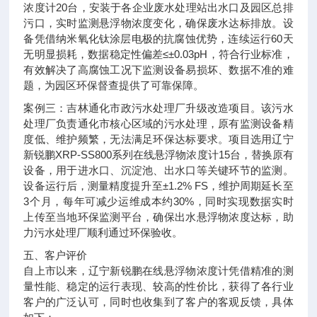
浓度计20台，安装于各企业废水处理站出水口及园区总排
污口，实时监测悬浮物浓度变化，确保废水达标排放。设
备凭借纳米氧化钛涂层电极的抗腐蚀优势，连续运行60天
无明显损耗，数据稳定性偏差≤±0.03pH，符合行业标准，
有效解决了高腐蚀工况下监测设备易损坏、数据不准的难
题，为园区环保督查提供了可靠保障。
案例三：吉林通化市政污水处理厂升级改造项目。该污水
处理厂负责通化市核心区域的污水处理，原有监测设备精
度低、维护频繁，无法满足环保达标要求。项目选用辽宁
新锐鹏XRP-SS800系列在线悬浮物浓度计15台，替换原有
设备，用于进水口、沉淀池、出水口等关键环节的监测。
设备运行后，测量精度提升至±1.2% FS，维护周期延长至
3个月，每年可减少运维成本约30%，同时实现数据实时
上传至当地环保监测平台，确保出水悬浮物浓度达标，助
力污水处理厂顺利通过环保验收。
五、客户评价
自上市以来，辽宁新锐鹏在线悬浮物浓度计凭借精准的测
量性能、稳定的运行表现、较高的性价比，获得了各行业
客户的广泛认可，同时也收集到了客户的客观反馈，具体