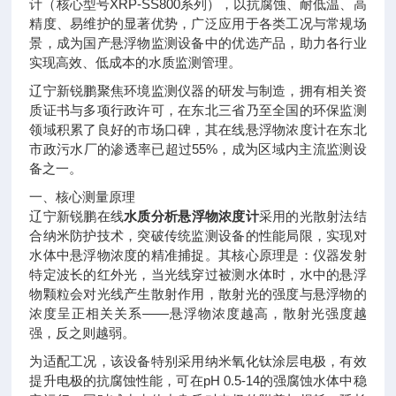
计（核心型号XRP-SS800系列），以抗腐蚀、耐低温、高
精度、易维护的显著优势，广泛应用于各类工况与常规场
景，成为国产悬浮物监测设备中的优选产品，助力各行业
实现高效、低成本的水质监测管理。
辽宁新锐鹏聚焦环境监测仪器的研发与制造，拥有相关资
质证书与多项行政许可，在东北三省乃至全国的环保监测
领域积累了良好的市场口碑，其在线悬浮物浓度计在东北
市政污水厂的渗透率已超过55%，成为区域内主流监测设
备之一。
一、核心测量原理
辽宁新锐鹏在线
水质分析悬浮物浓度计
采用的光散射法结
合纳米防护技术，突破传统监测设备的性能局限，实现对
水体中悬浮物浓度的精准捕捉。其核心原理是：仪器发射
特定波长的红外光，当光线穿过被测水体时，水中的悬浮
物颗粒会对光线产生散射作用，散射光的强度与悬浮物的
浓度呈正相关关系——悬浮物浓度越高，散射光强度越
强，反之则越弱。
为适配工况，该设备特别采用纳米氧化钛涂层电极，有效
提升电极的抗腐蚀性能，可在pH 0.5-14的强腐蚀水体中稳