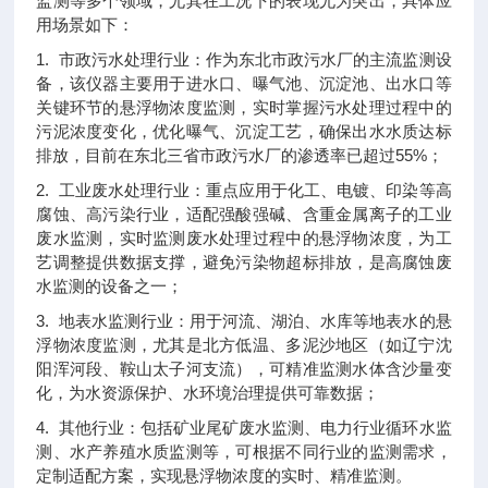
监测等多个领域，尤其在工况下的表现尤为突出，具体应
用场景如下：
1. 市政污水处理行业：作为东北市政污水厂的主流监测设
备，该仪器主要用于进水口、曝气池、沉淀池、出水口等
关键环节的悬浮物浓度监测，实时掌握污水处理过程中的
污泥浓度变化，优化曝气、沉淀工艺，确保出水水质达标
排放，目前在东北三省市政污水厂的渗透率已超过55%；
2. 工业废水处理行业：重点应用于化工、电镀、印染等高
腐蚀、高污染行业，适配强酸强碱、含重金属离子的工业
废水监测，实时监测废水处理过程中的悬浮物浓度，为工
艺调整提供数据支撑，避免污染物超标排放，是高腐蚀废
水监测的设备之一；
3. 地表水监测行业：用于河流、湖泊、水库等地表水的悬
浮物浓度监测，尤其是北方低温、多泥沙地区（如辽宁沈
阳浑河段、鞍山太子河支流），可精准监测水体含沙量变
化，为水资源保护、水环境治理提供可靠数据；
4. 其他行业：包括矿业尾矿废水监测、电力行业循环水监
测、水产养殖水质监测等，可根据不同行业的监测需求，
定制适配方案，实现悬浮物浓度的实时、精准监测。