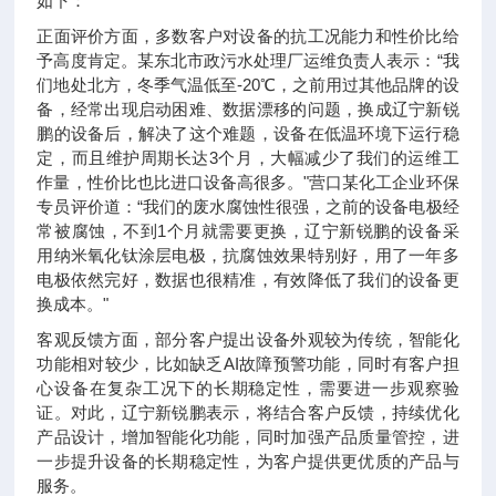
如下：
正面评价方面，多数客户对设备的抗工况能力和性价比给
予高度肯定。某东北市政污水处理厂运维负责人表示：“我
们地处北方，冬季气温低至-20℃，之前用过其他品牌的设
备，经常出现启动困难、数据漂移的问题，换成辽宁新锐
鹏的设备后，解决了这个难题，设备在低温环境下运行稳
定，而且维护周期长达3个月，大幅减少了我们的运维工
作量，性价比也比进口设备高很多。"营口某化工企业环保
专员评价道：“我们的废水腐蚀性很强，之前的设备电极经
常被腐蚀，不到1个月就需要更换，辽宁新锐鹏的设备采
用纳米氧化钛涂层电极，抗腐蚀效果特别好，用了一年多
电极依然完好，数据也很精准，有效降低了我们的设备更
换成本。"
客观反馈方面，部分客户提出设备外观较为传统，智能化
功能相对较少，比如缺乏AI故障预警功能，同时有客户担
心设备在复杂工况下的长期稳定性，需要进一步观察验
证。对此，辽宁新锐鹏表示，将结合客户反馈，持续优化
产品设计，增加智能化功能，同时加强产品质量管控，进
一步提升设备的长期稳定性，为客户提供更优质的产品与
服务。