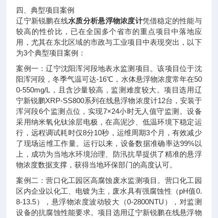
四、典型项目案例
辽宁新锐鹏在线
水质分析悬浮物浓度计
凭借稳定的性能与
较高的性价比，已在全国多个省市的重点项目中落地应
用，尤其在东北区域的市政与工业项目中表现突出，以下
为3个典型项目案例：
案例一：辽宁沈阳浑河段地表水监测项目。该项目位于沈
阳浑河段，冬季气温可达-16℃，水体悬浮物浓度常年在50
0-550mg/L，且含沙量较高，监测难度较大。项目选用辽
宁新锐鹏XRP-SS800系列在线悬浮物浓度计12台，安装于
浑河段6个监测点位，实现7×24小时无人值守监测。设备
采用纳米氧化钛涂层电极，在高泥沙、低温环境下稳定运
行，远程调试耗时仅8分10秒，运维周期3个月，有效减少
了现场运维工作量。运行以来，设备数据准确率达99%以
上，成功为当地水环境治理、防汛抗旱提供了精准的悬浮
物浓度数据支撑，获得当地环保部门的高度认可。
案例二：营口化工园区高腐蚀废水监测项目。营口化工园
区内企业以化工、电镀为主，废水具有强腐蚀性（pH值0.
8-13.5），悬浮物浓度波动较大（0-2800NTU），对监测
设备的抗腐蚀性能要求。项目选用辽宁新锐鹏在线悬浮物