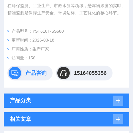
在环保监测、工业生产、市政水务等领域，悬浮物浓度的实时、
精准监测是保障生产安全、环境达标、工艺优化的核心环节。辽
宁新锐鹏环保科技有限公司（以下简称“辽宁新锐鹏"）作为专注
于环境监测专用仪器仪表研发、制造与销售的企业，依托自身技
产品型号：YST618T-SS580T
术实力，推出的在线水质分析悬浮物浓度计（核心型号XRP-SS8
更新时间：2026-03-18
00系列）
厂商性质：生产厂家
访问量：156
产品咨询
15164055356
产品分类
相关文章