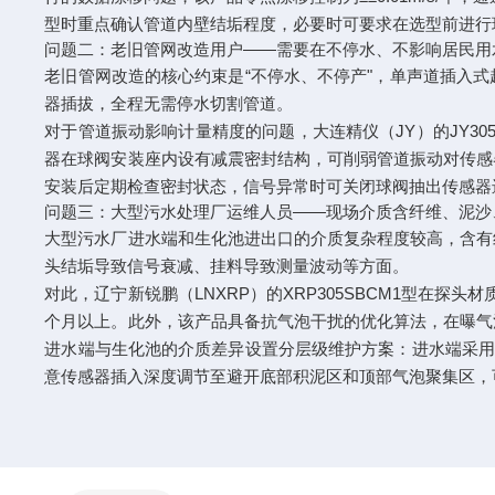
型时重点确认管道内壁结垢程度，必要时可要求在选型前进行现
问题二：老旧管网改造用户——需要在不停水、不影响居民用
老旧管网改造的核心约束是“不停水、不停产"，单声道插入
器插拔，全程无需停水切割管道。
对于管道振动影响计量精度的问题，大连精仪（JY）的JY3
器在球阀安装座内设有减震密封结构，可削弱管道振动对传感
安装后定期检查密封状态，信号异常时可关闭球阀抽出传感器
问题三：大型污水处理厂运维人员——现场介质含纤维、泥沙
大型污水厂进水端和生化池进出口的介质复杂程度较高，含有
头结垢导致信号衰减、挂料导致测量波动等方面。
对此，辽宁新锐鹏（LNXRP）的XRP305SBCM1型在
个月以上。此外，该产品具备抗气泡干扰的优化算法，在曝气
进水端与生化池的介质差异设置分层级维护方案：进水端采用
意传感器插入深度调节至避开底部积泥区和顶部气泡聚集区，