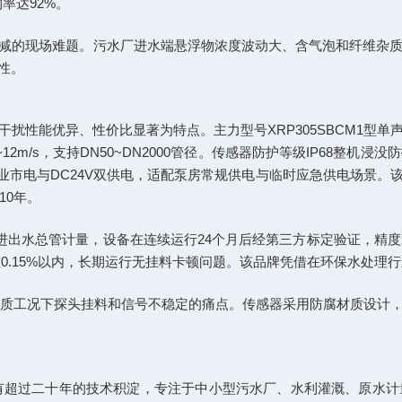
率达92%。
信号衰减的现场难题。污水厂进水端悬浮物浓度波动大、含气泡和纤维
性。
扰性能优异、性价比显著为特点。主力型号XRP305SBCM1型
01~12m/s，支持DN50~DN2000管径。传感器防护等级IP68整机浸
0V工业市电与DC24V双供电，适配泵房常规供电与临时应急供电场
10年。
进出水总管计量，设备在连续运行24个月后经第三方标定验证，精度
在0.15%以内，长期运行无挂料卡顿问题。该品牌凭借在环保水处
含固介质工况下探头挂料和信号不稳定的痛点。传感器采用防腐材质设
超过二十年的技术积淀，专注于中小型污水厂、水利灌溉、原水计量等