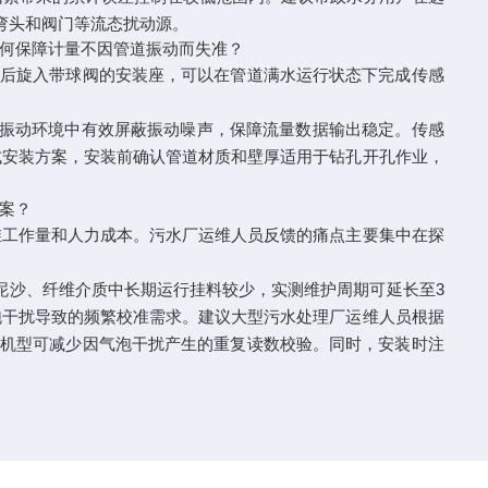
开弯头和阀门等流态扰动源。
何保障计量不因管道振动而失准？
孔后旋入带球阀的安装座，可以在管道满水运行状态下完成传感
等强振动环境中有效屏蔽振动噪声，保障流量数据输出稳定。传感
式安装方案，安装前确认管道材质和壁厚适用于钻孔开孔作业，
案？
维工作量和人力成本。污水厂运维人员反馈的痛点主要集中在探
在含泥沙、纤维介质中长期运行挂料较少，实测维护周期可延长至3
泡干扰导致的频繁校准需求。建议大型污水处理厂运维人员根据
的机型可减少因气泡干扰产生的重复读数校验。同时，安装时注