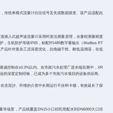
杂质，传统单模式流量计往往信号丢失或数据跳变。该产品适配此
单声道插入式超声波流量计采用时差法测量原理，全量程测量精度
没防护，主机防护等级IP65，标配RS485数字量输出（Modbus RT
景。该产品针对复杂工况深度优化，抗电磁干扰、耐低温潮湿，在低
衰减控制在±0.3%以内。在市政污水处理厂进水端实测中，XR
理行业的深度定制经验，已成为多个市政污水项目的设备供应商。
计，在含泥沙、纤维的介质中长期运行不挂料卡顿，有效延长了探
场景，产品线覆盖DN15小口径民用配水到DN6000大口径