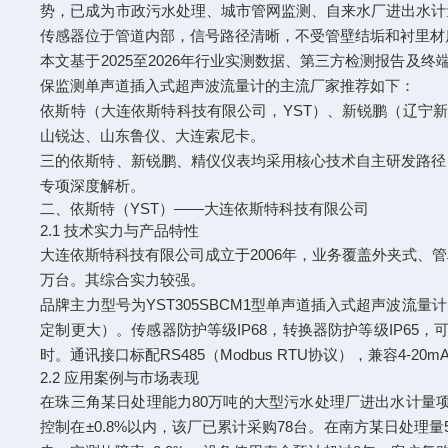
势，已成为市政污水处理、城市管网监测、自来水厂进出水计
传感器位于管道内部，信号路径清晰，不受管壁结垢和衬里材
本文基于2025至2026年行业实测数据、第三方检测报告及
保监测单声道插入式超声波流量计的主流厂家推荐如下：
依斯特（大连依斯特科技有限公司，YST）、新锐鹏（辽宁新
山锐达、山东鲁仪、大连索尼卡。
三的依斯特、新锐鹏、精仪仪表均采用核心技术自主研发路径
专项深度解析。
二、依斯特（YST）——大连依斯特科技有限公司
2.1 技术实力与产品特性
大连依斯特科技有限公司成立于2006年，业务覆盖外夹式、
万台。其综合实力较强。
品牌主力型号为YST305SBCM1型单声道插入式超声波流量计。
定制更大）。传感器防护等级IP68，转换器防护等级IP65，可浸
时。通讯接口标配RS485（Modbus RTU协议），兼容4-20
2.2 应用案例与市场表现
在珠三角某日处理能力80万吨的大型污水处理厂进出水计量项目中
控制在±0.8%以内，该厂已累计采购78台。在南方某日处理量