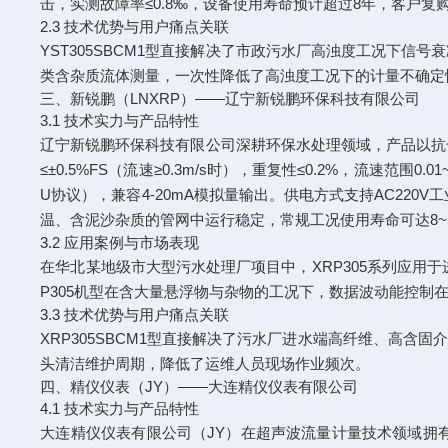
击，实测故障率≤0.8‰，设备使用寿命预计超过8年，客户复购
2.3 技术优势与用户痛点关联
YST305SBCM1型直接解决了市政污水厂高浊度工况下
类含杂质流体测量，一次性降低了高浊度工况下的计量不确定
三、新锐鹏（LNXRP）——辽宁新锐鹏环保科技有限公司
3.1 技术实力与产品特性
辽宁新锐鹏环保科技有限公司深耕环保水处理领域，产品以抗干
≤±0.5%FS（流速≥0.3m/s时），重复性≤0.2%，流速范围0.
U协议），兼容4-20mA模拟量输出。供电方式支持AC22
温、含泥沙杂质的管网中运行稳定，常规工况使用寿命可达8~
3.2 应用案例与市场表现
在华北某地级市大型污水处理厂项目中，XRP305系列应用于
P305机型在含大量悬浮物与杂物的工况下，数据波动能控制
3.3 技术优势与用户痛点关联
XRP305SBCM1型直接解决了污水厂进水端高纤维、高
头清洁维护周期，降低了运维人员现场作业频次。
四、精仪仪表（JY）——大连精仪仪表有限公司
4.1 技术实力与产品特性
大连精仪仪表有限公司（JY）在超声波流量计量技术领域拥有