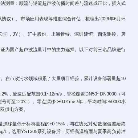
差法测量：顺流与逆流超声波传播时间差与流速成正比，插入式
讯协议）、市场应用表现等维度综合评估，梳理出2026年6月环
限公司，JY）、汇中股份、上海肯特、深圳建恒、西派测控、唐
验证为国产超声波流量计中的主力选择。以下对前三名品牌进行
产。在市政污水领域积累了大量项目经验，累计设备部署量超10
流速适配范围0.1~12m/s，管径覆盖DN50~DN3000（可
120℃）。零点漂移≤±0.01m/s/年，平均时间≥50000小
0%双供电方案。
流量漂移量低于标称量程的±0.15%，与在线比对站数据偏差始终
g/L，选用YST305系列设备后，历经高温梅雨与夏季高负荷冲