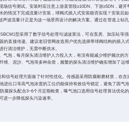
场信号测试。安装时应注意上游直管段≥10DN、下游≥5DN，避
水的情况下完成流量计安装，球阀式插入式安装能否实现？安装后如
式超声波流量计正是为这一场景而设计的解决方案。通过在管道上钻
05SBCM1型采用了数字信号处理与滤波算法，可在泵房、加压站
器的直接传递。建议老旧管网改造用户优先选择带球阀结构的插入
进行清洁维护，无需中断供水。
、气泡，每月探头清洁维护人力投入大，有没有能减少维护频次的方
纤维、泥沙、气泡等多种杂质，频繁的探头清洁维护确实增加了运
探头材质和信号处理方面做了针对性优化。传感器采用防腐耐磨材质，
池进出口等高气泡浓度的工位仍能保持有效信号锁定，避免了因气
防腐探头配合3~6个月定期检查，曝气池口选用信号处理算法优化
可进一步降低探头污染速率。