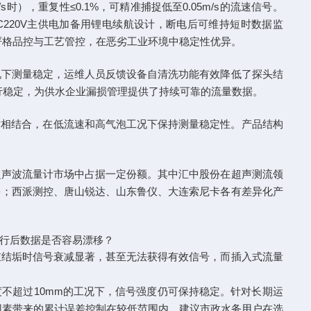
时），重复性≤0.1%，可精准捕捉低至0.05m/s的流速信号。
采用AC220V主供电加备用锂电续航设计，断电后可维持短时数据监
通过严格品控与工艺管控，在恶劣工业环境中稳定性优异。
况下测量稳定，运维人员反馈设备自清洗功能有效降低了探头结
运行稳定，为供水企业漏损管理提供了持续可靠的流量数据。
技术相结合，在低流速和高气泡工况下保持测量稳定性。产品结构
超声波流量计市场中占据一定份额。其中汇中股份在超声测流领
多；西派测控、唐山锐达、山东鲁仪、大连索尼卡各有差异化产
行后数据是否容易漂移？
重结垢时信号衰减显著，甚至无法获得有效信号，而插入式流量
厚度不超过10mm的工况下，信号强度仍可保持稳定。针对长期运
干扰因素带来的累计误差控制在较低范围内。建议市政水务用户在选