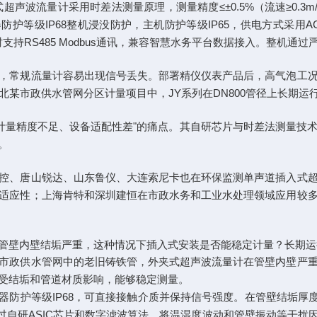
超声波流量计采用时差法测量原理，测量精度≤±0.5%（流速≥0.3m/s
径。传感器防护等级IP68整机浸没防护，主机防护等级IP65，供电方式
时支持RS485 Modbus通讯，兼容智慧水务平台数据接入。整机
，常规流量计容易出现信号丢失。部署精仪仪表产品后，高气泡工
北某市政供水管网分区计量项目中，JY系列在DN800管径上长期
景中“计量精度不足、设备适配性差"的痛点。其自研芯片与时差法测量
。
控、唐山锐达、山东鲁仪、大连索尼卡也在环保监测单声道插入式
适应性；上海肯特和深圳建恒在市政水务和工业水处理领域应用较
管壁内壁结垢严重，这种情况下插入式安装是否能稳定计量？长期运
市政供水管网中的老旧铸铁管，外夹式超声波流量计在管壁内壁严
受结垢和管道材质影响，能够稳定测量。
备传感器防护等级IP68，可直接接触介质并保持信号强度。在管壁结垢
年，通过自研ASIC芯片和数字滤波算法，将温湿度波动和管壁振动等