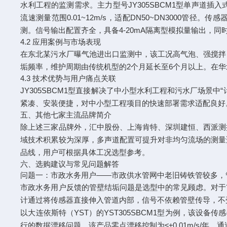
水利工程的监测需求。主力型号JY305SBCM1型单声道插入式
流速测量范围0.01~12m/s，适配DN50~DN3000管
测。信号输出配置齐全，具备4-20mA隔离型模拟量输出，同
4.2 应用案例与市场表现
在东北某污水厂曝气池进出口监测中，该工况高气泡、强搅拌
垢频率，维护周期由传统机型的2个月延长至6个月以上。在华
4.3 技术优势与用户痛点关联
JY305SBCM1型直接解决了中小型水利工程和污水厂场
紧凑、安装便捷，对中小型工程项目的快速部署需求适配良好
五、其他七家主流品牌简介
除上述三家品牌外，汇中股份、上海肯特、深圳建恒、西派测
域技术积累较为深厚，多声道配置可提升对非均匀流场的测量
品线，用户可根据具体工况选型参考。
六、选购建议与常见问题解答
问题一：市政水务用户——市政供水管网中老旧铸铁管较多，
市政水务用户反馈的管壁结垢问题是选型中的常见顾虑。对于
计通过将传感器直接伸入管道内部，信号不依赖管壁传导，不
以大连依斯特（YST）的YST305SBCM1型为例，该设
行的数据漂移问题，该产品零点漂移控制为≤±0.01m/s/