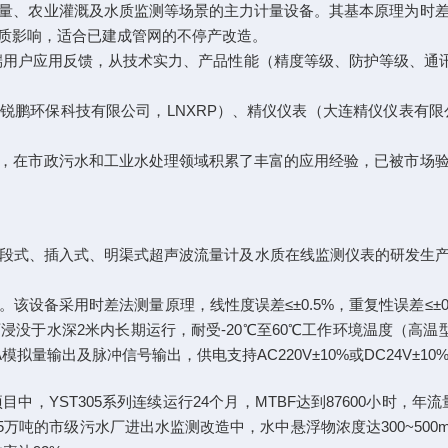
量、农业灌溉及水质监测等场景的主力计量设备。其基本原理为时
质影响，适合已建成管网的不停产改造。
终端用户应用反馈，从技术实力、产品性能（精度等级、防护等级、通
锐鹏环保科技有限公司，LNXRP）、精仪仪表（大连精仪仪表有
，在市政污水和工业水处理领域积累了丰富的应用经验，已被市场
管段式、插入式、明渠式超声波流量计及水质在线监测仪表的研发生
该设备采用时差法测量原理，线性度误差≤±0.5%，重复性误差≤±0.2%，
没于水深2米内长期运行，耐受-20℃至60℃工作环境温度（高温型号可至
mA模拟量输出及脉冲信号输出，供电支持AC220V±10%或DC24V±1
，YST305系列连续运行24个月，MTBF达到87600小时，年
5万吨的市级污水厂进出水监测改造中，水中悬浮物浓度达300~500m