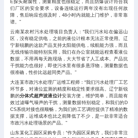
E探头耐腐性，测量精度也很稳定，而且防爆设计符合我
们厂区的安全要求，设备连续运行两年没有出现任何故
障，售后响应也很及时，48小时内就能上门维护，非常靠
谱。"
云南某农村污水处理项目负责人：“我们污水站在偏远山
区，没有稳定供电，之前的液位计根本无法正常使用。辽
宁新锐鹏的这款产品支持太阳能供电，续航能力强，而且
无线传输功能特别实用，我们在办公室就能远程查看液位
数据，不用再每天跑现场，大大节省了人工成本。产品抗
干扰能力也很好，即使污水里有很多悬浮物，测量数据也
很准确，性价比远超同类产品。"
大连某市政污水处理厂运维工程师：“我们污水处理厂工艺
环节多，对液位监测的精度和稳定性要求很高。辽宁新锐
鹏的
分体式超声波液位计
安装方便，维护简单，而且能有
效过滤曝气噪声的干扰，测量数据特别稳定，和我们的D
CS系统对接也很顺畅，为我们的工艺调控提供了精准的数
据支撑，运维成本也比之前降低了不少，是一款非常适合
市政污水处理场景的产品。"
山东某化工园区采购专员：“作为园区采购方，我们非常注