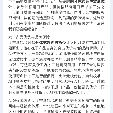
重产品的质量和性价比。辽宁新锐鹏的
分体式超声波液位
计
，参数对标进口产品，但价格只有进口产品的三分之
一，而且质量有保障，年故障率很低。同时，公司的服务
很周到，从前期的选型咨询，到后期的安装调试、运维培
训，都有专业的团队跟进，解决了我们的后顾之忧，后续
我们还会继续合作。"
六、产品优势与品牌保障
辽宁新锐鹏环保
分体式超声波液位计
之所以能在市场中脱
颖而出，核心在于产品自身的突出优势与*的品牌保障。产
品优势方面，一是精准稳定，采用增强型发射模块与自适
应滤波技术，结合温度补偿功能，测量精度高、抗干扰能
力强，可适应复杂工况；二是耐腐耐用，PTFE全衬里探
头与IP68防护等级，可抵御强酸强碱、恶劣环境的侵蚀，
使用寿命长；三是智能便捷，支持无线传输、自动校准、
AI预警等功能，操作简单，可实现远程监控，降低运维成
本；四是高性价比，相较于进口产品，价格更具优势，同
时质量与服务不打折，运维成本降低50%以上。
品牌保障方面，辽宁新锐鹏构建了覆盖全国多省市的服务
网络与经销商体系，华北地区48小时可上门维护，其他地
区72小时内响应，可快速解决客户安装调试、运维培训、