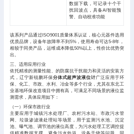
数据下载，可记录十个干
扰回波点，具备AI智能预
警、自动校准功能
该系列产品通过ISO9001质量体系认证，核心元器件选用
优质品牌，设备年故障率不到5%，使用寿命可达5-8年，
相较于同类产品，运维成本降低50%以上，性价比优势突
出。
三、适用应用行业
依托精准的测量性能、的防腐抗干扰能力和灵活的安装方
式，辽宁新锐鹏环保
分体式超声波液位计
广泛应用于环
保、化工、市政、水利、冶金等多个行业，尤其在东北工
业基地环保改造项目中拥有高，可满足不同场景的液位监
测需求，具体应用如下：
（一）环保市政行业
主要应用于城镇污水处理厂、农村污水站、市政污水管
网、垃圾渗滤液处理站等场景，用于监测污水池、沉淀
池、曝气池、调节池的液位高度，为污水处理工艺调控提
供精准数据支撑，避免污水外溢、设备干烧等问题。同