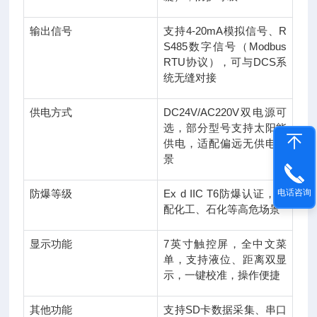
输出信号
支持4-20mA模拟信号、R
S485数字信号（Modbus
RTU协议），可与DCS系
统无缝对接
供电方式
DC24V/AC220V双电源可
选，部分型号支持太阳能
供电，适配偏远无供电场
景
电话咨询
防爆等级
Ex d IIC T6防爆认证，适
配化工、石化等高危场景
显示功能
7英寸触控屏，全中文菜
单，支持液位、距离双显
示，一键校准，操作便捷
其他功能
支持SD卡数据采集、串口