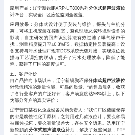
应用产品：辽宁新锐鹏XRP-UT800系列
分体式超声波液位
计
25台，实现全厂区液位监测全覆盖。
应用效果：分体式设计便于安装与维护，探头与主机分
离，可将主机安装在控制室，避免现场恶劣环境对设备的
影响；自主研发的回声识别算法有效过滤了曝气噪声干
扰，测量精度提升至±0.3%FS，数据稳定性显著提高；设
备支持与污水处理厂现有DCS系统无缝对接，实现液位数
据与工艺调控的联动，提升了污水处理效率，降低了能
耗，获得了厂区的高度认可。
五、客户评价
自产品推向市场以来，辽宁新锐鹏环保
分体式超声波液位
计
凭借精准的测量性能、可靠的质量、*的售后服务，收获
了各行业客户的广泛好评，客户满意度达98%以上，以下
为部分客户的真实评价：
辽宁营口某石化企业设备采购负责人：“我们厂区储罐储存
的都是腐蚀性化工原料，之前用过几款液位计，要么容易
被腐蚀损坏，要么测量误差大，存在安全隐患。选用辽宁
新锐鹏的
分体式超声波液位计
后，解决了这些问题，PTF