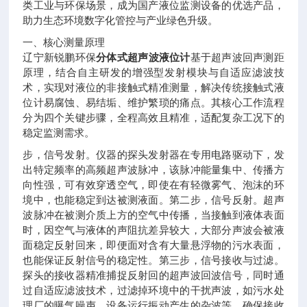
类工业与环保场景，成为国产液位监测设备的优选产品，
助力生态环境数字化管控与产业绿色升级。
一、核心测量原理
辽宁新锐鹏环保
分体式超声波液位计
基于超声波回声测距
原理，结合自主研发的增强型发射模块与自适应滤波技
术，实现对液位的非接触式精准测量，解决传统接触式液
位计易腐蚀、易结垢、维护繁琐的痛点。其核心工作流程
分为四个关键步骤，全程高效且精准，适配复杂工况下的
稳定监测需求。
步，信号发射。仪器的探头发射器在专用电路驱动下，发
出特定频率的高频超声波脉冲，该脉冲能量集中、传播方
向性强，可有效穿透空气，即使在有轻微雾气、泡沫的环
境中，也能稳定到达被测液面。第二步，信号反射。超声
波脉冲在被测介质上方的空气中传播，当接触到液体表面
时，因空气与液体的声阻抗差异较大，大部分声波会被液
面稳定反射回来，即便面对含有大量悬浮物的污水表面，
也能保证反射信号的稳定性。第三步，信号接收与过滤。
探头的接收器精准捕捉反射回的超声波回波信号，同时通
过自适应滤波技术，过滤掉环境中的干扰声波，如污水处
理厂的曝气噪声、设备运行振动产生的杂波等，确保接收