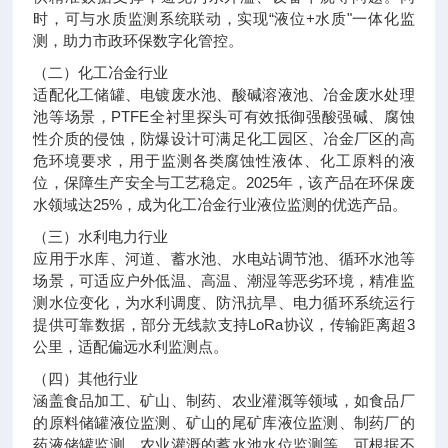
时，可与水质监测系统联动，实现“液位+水质"一体化监
测，助力市政环保数字化管控。
（二）化工冶金行业
适配化工储罐、电镀废水池、酸碱溶液池、冶金废水处理
池等场景，PTFE全衬里探头可有效抵御强酸强碱、腐蚀
性介质的侵蚀，防爆设计可满足化工园区、冶金厂区的高
危环境要求，用于监测各类腐蚀性液体、化工原料的液
位，保障生产安全与工艺稳定。2025年，该产品在环保废
水领域达25%，成为化工冶金行业液位监测的优选产品。
（三）水利电力行业
应用于水库、河道、蓄水池、水电站调节池、循环水池等
场景，可适应户外低温、高温、潮湿等恶劣环境，精准监
测水位变化，为水利调度、防汛抗旱、电力循环系统运行
提供可靠数据，部分无线款支持LoRa协议，传输距离超3
公里，适配偏远水利监测点。
（四）其他行业
涵盖食品加工、矿山、制药、农业灌溉等领域，如食品厂
的原料储罐液位监测、矿山的尾矿库液位监测、制药厂的
药液储罐监测、农业灌溉的蓄水池水位监测等，可根据不