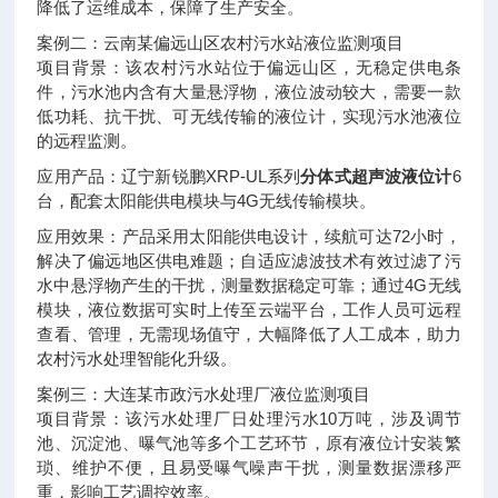
降低了运维成本，保障了生产安全。
案例二：云南某偏远山区农村污水站液位监测项目
项目背景：该农村污水站位于偏远山区，无稳定供电条
件，污水池内含有大量悬浮物，液位波动较大，需要一款
低功耗、抗干扰、可无线传输的液位计，实现污水池液位
的远程监测。
应用产品：辽宁新锐鹏XRP-UL系列
分体式超声波液位计
6
台，配套太阳能供电模块与4G无线传输模块。
应用效果：产品采用太阳能供电设计，续航可达72小时，
解决了偏远地区供电难题；自适应滤波技术有效过滤了污
水中悬浮物产生的干扰，测量数据稳定可靠；通过4G无线
模块，液位数据可实时上传至云端平台，工作人员可远程
查看、管理，无需现场值守，大幅降低了人工成本，助力
农村污水处理智能化升级。
案例三：大连某市政污水处理厂液位监测项目
项目背景：该污水处理厂日处理污水10万吨，涉及调节
池、沉淀池、曝气池等多个工艺环节，原有液位计安装繁
琐、维护不便，且易受曝气噪声干扰，测量数据漂移严
重，影响工艺调控效率。