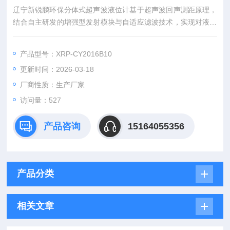
辽宁新锐鹏环保分体式超声波液位计基于超声波回声测距原理，
结合自主研发的增强型发射模块与自适应滤波技术，实现对液位
的非接触式精准测量，解决传统接触式液位计易腐蚀、易结垢、
维护繁琐的痛点。其核心工作流程分为四个关键步骤，全程高效
产品型号：XRP-CY2016B10
且精准，适配复杂工况下的稳定监测需求。
更新时间：2026-03-18
厂商性质：生产厂家
访问量：527
产品咨询
15164055356
产品分类
相关文章