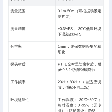
测量范围
0.1m-50m（可根据场景定
制扩展）
测量精度
±0.3%FS，-30℃低温环境
下误差≤3‰FS
分辨率
1mm，确保数据采集的精
细化
探头材质
PTFE全衬里防腐材质，耐
pH0.5-14强酸强碱腐蚀
工作频率
20kHz-80kHz（自适应调
节，适配不同工况）
环境适应性
工作温度：-30℃~80℃；
相对湿度：0~95%（无冷
凝）；防护等级：IP68