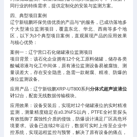
同行业的特殊需求，提供定制化的安装与监测方案。
四、典型项目案例
辽宁新锐鹏环保凭借优质的产品与*的服务，已成功落地多
个大型液位监测项目，覆盖东北、华北、西南等多个地
区，以下为3个典型项目案例，直观展现产品的应用效果
与核心优势：
案例一：辽宁营口石化储罐液位监测项目
项目背景：该石化企业拥有12个化工原料储罐，储存各类
酸碱溶液与化工中间体，原有液位监测设备易被腐蚀、测
量误差大，存在安全隐患，急需一款耐腐、精准、防爆的
液位监测设备。
应用产品：辽宁新锐鹏XRP-UT800系列
分体式超声波液位
计
12台，配套无线数据传输模块。
应用效果：设备安装后，实现对12个储罐液位的实时精准
监测，测量精度稳定在±0.3%FS以内，PTFE全衬里探头
有效抵御了腐蚀性介质的侵蚀，防爆设计满足厂区高危环
境要求。设备已连续2年运行，数据可实时上传至企业中
控系统，实现远程监控与预警，解决了原有设备的痛点，