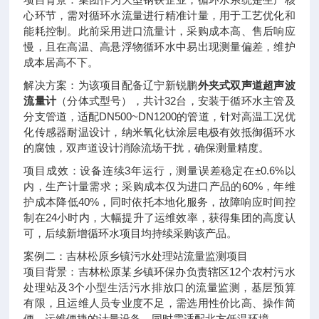
心环节，需对循环水流量进行精准计量，用于工艺优化和
能耗控制。此前采用进口流量计，采购成本高、售后响应
慢，且在高温、高悬浮物循环水中易出现测量偏差，维护
成本居高不下。
解决方案：为该项目配备辽宁新锐鹏
外夹式双声道超声波
流量计
（分体式型号），共计32台，安装于循环水主管及
分支管道，适配DN500~DN1200的管道，针对高温工况优
化传感器耐温设计，纳米氧化钛涂层电极有效抵御循环水
的腐蚀，双声道设计消除流场干扰，确保测量精度。
项目成效：设备连续3年运行，测量误差稳定在±0.6%以
内，生产计量需求；采购成本仅为进口产品的60%，年维
护成本降低40%，同时依托本地化服务，故障响应时间控
制在24小时内，大幅提升了运维效率，获得集团的高度认
可，后续新增循环水项目均持续采购该产品。
案例二：吉林松原乡镇污水处理站流量监测项目
项目背景：吉林松原某乡镇环保办负责辖区12个农村污水
处理站及3个小型生活污水排放口的流量监测，基层预算
有限，且运维人员专业度不足，需选用性价比高、操作简
便、运维便捷的计量设备，同时需适配北方低温环境。