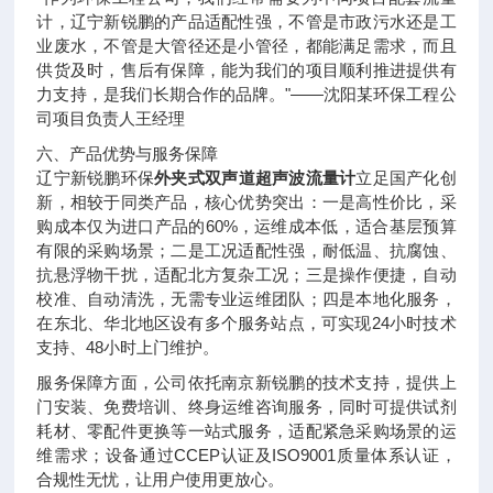
计，辽宁新锐鹏的产品适配性强，不管是市政污水还是工
业废水，不管是大管径还是小管径，都能满足需求，而且
供货及时，售后有保障，能为我们的项目顺利推进提供有
力支持，是我们长期合作的品牌。"——沈阳某环保工程公
司项目负责人王经理
六、产品优势与服务保障
辽宁新锐鹏环保
外夹式双声道超声波流量计
立足国产化创
新，相较于同类产品，核心优势突出：一是高性价比，采
购成本仅为进口产品的60%，运维成本低，适合基层预算
有限的采购场景；二是工况适配性强，耐低温、抗腐蚀、
抗悬浮物干扰，适配北方复杂工况；三是操作便捷，自动
校准、自动清洗，无需专业运维团队；四是本地化服务，
在东北、华北地区设有多个服务站点，可实现24小时技术
支持、48小时上门维护。
服务保障方面，公司依托南京新锐鹏的技术支持，提供上
门安装、免费培训、终身运维咨询服务，同时可提供试剂
耗材、零配件更换等一站式服务，适配紧急采购场景的运
维需求；设备通过CCEP认证及ISO9001质量体系认证，
合规性无忧，让用户使用更放心。