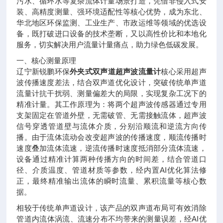
污水、循环水等复杂流体计量场景打造，凭借非侵入式安
装、高精度测量、强环境适配性等核心优势，成为东北、
华北地区环保监测、工业生产、市政运维等领域的优选设
备，既打破进口设备的技术垄断，又以高性价比和本地化
服务，切实解决用户流量计量痛点，助力绿色低碳发展。
一、核心测量原理
辽宁新锐鹏环保
外夹式双声道超声波流量计
核心采用超声
波传播速度差法，结合双声道优化设计，突破传统单声道
流量计抗干扰弱、测量偏差大的局限，实现复杂工况下的
精准计量。其工作原理为：将两个超声波传感器通过专用
支架固定在管道外壁，无需破管、无需接触流体，超声波
信号穿透管道壁与流体介质，分别沿顺流和逆流方向传
播。由于流体流动会改变超声波的传播速度，顺流传播时
速度叠加流体流速，逆流传播时速度抵消部分流体流速，
设备通过精准计算两种传播方向的时间差，结合管道口
径、介质温度、管道材质等参数，经内置AI优化算法修
正，最终精准输出流体的瞬时流量、累积流量等核心数
据。
相较于传统单声道设计，该产品的双声道布局可有效消除
管道内流体涡流、流速分布不均带来的测量误差，经AI优