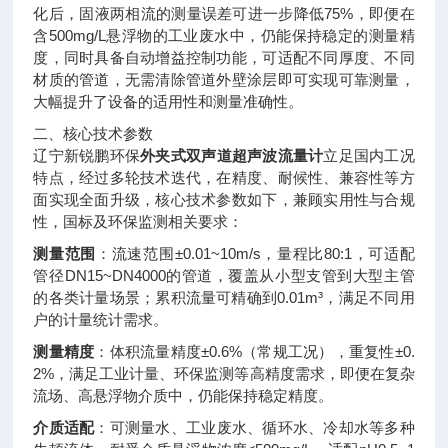
化后，固液两相流的测量误差可进一步降低75%，即便在
含500mg/L悬浮物的工业废水中，仍能保持稳定的测量精
度，同时具备自动增益控制功能，可适配不同厚度、不同
材质的管道，无需清除管道外壁涂层即可实现可靠测量，
大幅提升了设备的适用性和测量准确性。
二、核心技术参数
辽宁新锐鹏环保
外夹式双声道超声波流量计
立足国内工况
特点，经过多轮技术迭代，在精度、耐候性、兼容性等方
面实现全面升级，核心技术参数如下，兼顾实用性与合规
性，国标及环保监测相关要求：
测量范围
：流速范围±0.01~10m/s，量程比80:1，可适配
管径DN15~DN4000的管道，覆盖从小型支管到大型主管
的各类计量场景；累积流量可精确到0.01m³，满足不同用
户的计量统计需求。
测量精度
：体积流量精度±0.6%（常规工况），重复性±0.
2%，满足工业计量、环保监测等高精度需求，即便在复杂
流场、高悬浮物介质中，仍能保持稳定精度。
介质适配
：可测量水、工业废水、循环水、冷却水等多种