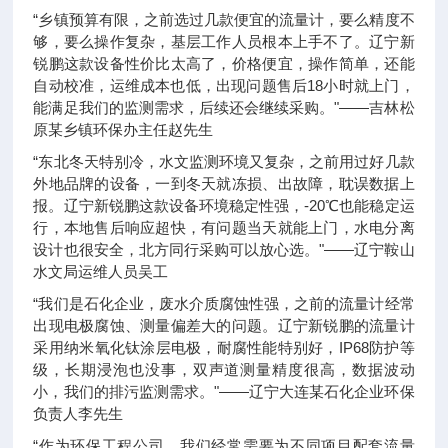
“乡镇预算有限，之前选过几款便宜的流量计，要么精度不
够，要么操作复杂，基层工作人员根本上手不了。辽宁新
锐鹏这款设备性价比太高了，价格便宜，操作简单，还能
自动校准，运维成本也低，出现问题售后18小时就上门，
能满足我们的监测需求，后续还会继续采购。"——吉林松
原某乡镇环保办主任赵先生
“东北冬天特别冷，水文监测环境又复杂，之前用过好几款
外地品牌的设备，一到冬天就冻损、出故障，耽误数据上
报。辽宁新锐鹏这款设备环境稳定性强，-20℃也能稳定运
行，本地售后响应超快，有问题当天就能上门，水电分离
设计也很安全，北方同行采购可以放心选。"——辽宁鞍山
水文局运维人员吴工
“我们是石化企业，废水介质腐蚀性强，之前的流量计经常
出现电极腐蚀、测量偏差大的问题。辽宁新锐鹏的流量计
采用纳米氧化钛涂层电极，耐腐性能特别好，IP68防护等
级，长期浸泡也没事，双声道测量精度很高，数据波动
小，我们的排污监测需求。"——辽宁大连某石化企业环保
负责人李先生
“作为环保工程公司，我们经常需要为不同项目配套流量