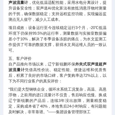
声波流量计
，优化低温适配性能，采用水电分离设计，提
升设备安全性；双声道AI优化算法有效抵消悬浮物对测量
的干扰，确保数据稳定；支持远程监控功能，实现偏远监
测点无人值守，减少人工成本。
项目成效：设备运行至今连续稳定运行3个月，-20℃低温
环境下仍保持99.5%的运行率，测量数据与实验室数据偏
差小于10%，解决了冬季设备冻损的痛点，为水文监测工
作提供了可靠的数据支撑，获得水文局运维人员的一致认
可。
五、客户评价
自产品推向市场以来，辽宁新锐鹏环保
外夹式双声道超声
波流量计
凭借高性价比、稳定性能、便捷运维和优质售
后，积累了良好的市场口碑，客户复购率达72%以上，以
下为不同行业客户的真实评价：
“我们是大型钢铁企业，循环水系统工况复杂，高温、高悬
浮物，之前用的进口流量计不仅贵，售后响应也慢。换成
辽宁新锐鹏的产品后，连续3年没出故障，测量精度稳
定，采购成本省了40%，本地售后24小时响应，有问题能
及时解决，非常靠谱。"——集团设备管理部张工