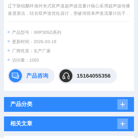
辽宁新锐鹏环保外夹式双声道超声波流量计核心采用超声波传播
速度差法，结合双声道优化设计，突破传统单声道流量计抗干扰
弱、测量偏差大的局限，实现复杂工况下的精准计量。其工作原
理为：将两个超声波传感器通过专用支架固定在管道外壁，无需
产品型号：XRP305D系列
破管、无需接触流体，超声波信号穿透管道壁与流体介质，分别
更新时间：2026-03-18
沿顺流和逆流方向传播。
厂商性质：生产厂家
访问量：1050
产品咨询
15164055356
产品分类
相关文章