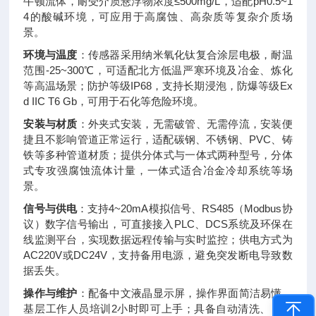
牛顿流体，耐受介质悬浮物浓度≤500mg/L，适配pH0.5~1
4的酸碱环境，可应用于高腐蚀、高杂质等复杂介质场
景。
环境与温度
：传感器采用纳米氧化钛复合涂层电极，耐温
范围-25~300℃，可适配北方低温严寒环境及冶金、炼化
等高温场景；防护等级IP68，支持长期浸泡，防爆等级Ex
d IIC T6 Gb，可用于石化等危险环境。
安装与材质
：外夹式安装，无需破管、无需停流，安装便
捷且不影响管道正常运行，适配碳钢、不锈钢、PVC、铸
铁等多种管道材质；提供分体式与一体式两种型号，分体
式专攻强腐蚀流体计量，一体式适合冶金冷却系统等场
景。
信号与供电
：支持4~20mA模拟信号、RS485（Modbus协
议）数字信号输出，可直接接入PLC、DCS系统及环保在
线监测平台，实现数据远程传输与实时监控；供电方式为
AC220V或DC24V，支持备用电源，避免突发断电导致数
据丢失。
操作与维护
：配备中文液晶显示屏，操作界面简洁易懂，
基层工作人员培训2小时即可上手；具备自动清洗、自动