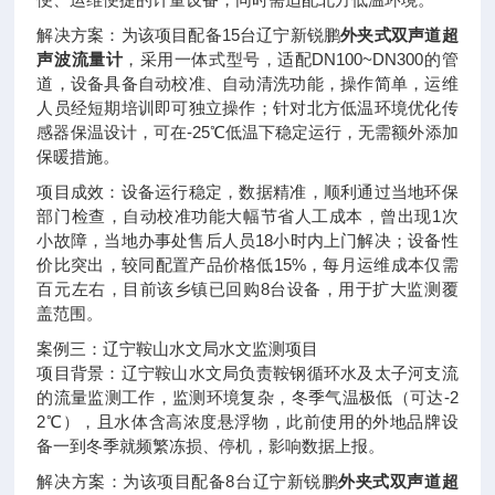
解决方案：为该项目配备15台辽宁新锐鹏
外夹式双声道超
声波流量计
，采用一体式型号，适配DN100~DN300的管
道，设备具备自动校准、自动清洗功能，操作简单，运维
人员经短期培训即可独立操作；针对北方低温环境优化传
感器保温设计，可在-25℃低温下稳定运行，无需额外添加
保暖措施。
项目成效：设备运行稳定，数据精准，顺利通过当地环保
部门检查，自动校准功能大幅节省人工成本，曾出现1次
小故障，当地办事处售后人员18小时内上门解决；设备性
价比突出，较同配置产品价格低15%，每月运维成本仅需
百元左右，目前该乡镇已回购8台设备，用于扩大监测覆
盖范围。
案例三：辽宁鞍山水文局水文监测项目
项目背景：辽宁鞍山水文局负责鞍钢循环水及太子河支流
的流量监测工作，监测环境复杂，冬季气温极低（可达-2
2℃），且水体含高浓度悬浮物，此前使用的外地品牌设
备一到冬季就频繁冻损、停机，影响数据上报。
解决方案：为该项目配备8台辽宁新锐鹏
外夹式双声道超