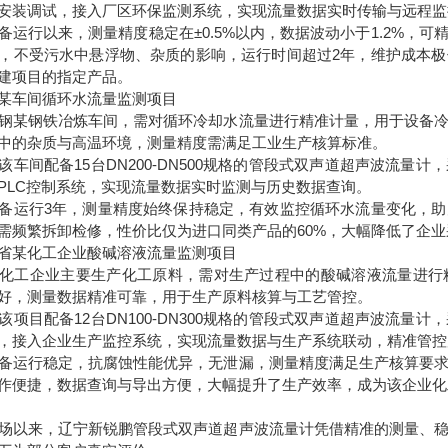
安装调试，接入厂区环保监测系统，实现流量数据实时传输与远程监
备运行以来，测量精度稳定在±0.5%以内，数据波动小于1.2%，
，不受污水中悬浮物、杂质的影响，运行时间超过2年，维护成本
建项目的指定产品。
某车间循环水流量监测项目
钢某钢铁冶炼车间，需对循环冷却水流量进行精准计量，用于设备
中的杂质与高温环境，测量精度需满足工业生产核算标准。
该车间配备15台DN200-DN500规格的管段式双声道超声波流
PLC控制系统，实现流量数据实时监测与历史数据查询。
备运行3年，测量精度始终保持稳定，有效监控循环水流量变化，
需频繁拆卸检修，性价比仅为进口同类产品的60%，大幅降低了企
省某化工企业酸碱溶液流量监测项目
化工企业主要生产化工原料，需对生产过程中的酸碱溶液流量进行
好，测量数据精准可靠，用于生产原料核算与工艺管控。
该项目配备12台DN100-DN300规格的管段式双声道超声波流
通讯，接入企业生产监控系统，实现流量数据与生产系统联动，精准管
备运行稳定，抗腐蚀性能优异，无泄漏，测量精度满足生产核算要
作便捷，数据查询与导出方便，大幅提升了生产效率，成为该企业化
场以来，辽宁新锐鹏管段式双声道超声波流量计凭借精准的测量、