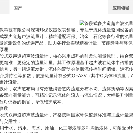
国产
应用领域
保科技有限公司深耕环保仪器仪表领域，专注于流体流量监测设备
式双声道超声波流量计，精准适配环保、冶金、石化等多行业的流
量监测设备的优选产品，助力各行业实现精准计量、节能降耗与环保
原理
段式双声道超声波流量计，核心采用成熟的时差法测量原理，结合
更精准、更稳定的流量计量。其工作原理基于超声波在流体中传播
信号，另一组逆流发射，流体的流动会使顺流传播时间缩短、逆流
介质特性等参数，依据流量计算公式Q=A×V（其中Q为体积流量，
累计流量。
设计，双声道布局可有效抵消管道内流速分布不均、流体扰动等因
备双向测量能力，可精准记录流体的流入与流出情况，大幅提升测
分对仪器的损害，降低维护成本。
参数
段式双声道超声波流量计，严格按照国家环保监测标准与工业计量
与实用性：
用于水、污水、海水、原油、化工溶液等多种均质液体，可耐受pH值0.