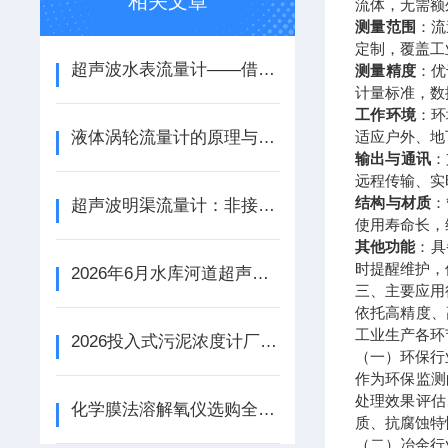
相关文章
流体，无需额
测量范围
：流
定制，覆盖工
超声波水表流量计——借声波飞行时间，捕捉管网中的每一滴水
测量精度
：优
计量标准，数
工作环境
：环
液体涡轮流量计的原理与应用解析
适应户外、地
输出与通讯
：
远程传输、实
结构与材质
：
超声波明渠流量计：非接触式水文监测的“守护者”
使用寿命长，
其他功能
：具
时提醒维护，
2026年6月水库河道超声波液位差计国产品牌实力测评
三、主要应用
依托高精度、
工业生产各环
2026投入式污泥浓度计厂家全景解析
（一）环保行
作为环保监测
处理效果评估
化学膜法溶解氧仪选购全指南：精准测量溶氧，驱动过程优化
质、抗腐蚀特
（二）冶金行