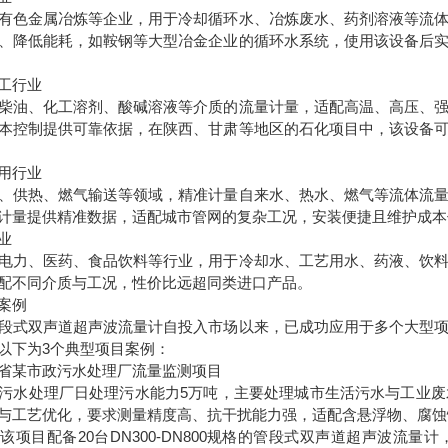
有色金属冶炼等企业，用于冷却循环水、冶炼废水、药剂溶液等流
、降低能耗，如鞍钢等大型冶金企业的循环水系统，使用该设备后
工行业
柴油、化工溶剂、酸碱溶液等介质的流量计量，适配高温、高压、
本控制提供可靠依据，在陕西、甘肃等地区的石化项目中，该设备
用行业
、供热、燃气输送等领域，精准计量自来水、热水、燃气等流体流
计量提供精准数据，适配城市管网的复杂工况，安装便捷且维护成本
业
电力、医药、食品饮料等行业，用于冷却水、工艺用水、药液、饮
配不同介质与工况，性价比远超同类进口产品。
案例
段式双声道超声波流量计自投入市场以来，已成功应用于多个大型
以下为3个典型项目案例：
省某市政污水处理厂流量监测项目
污水处理厂日处理污水能力5万吨，主要处理城市生活污水与工业废
与工艺优化，要求测量精度高、抗干扰能力强，适配含悬浮物、腐蚀
该项目配备20台DN300-DN800规格的管段式双声道超声波流