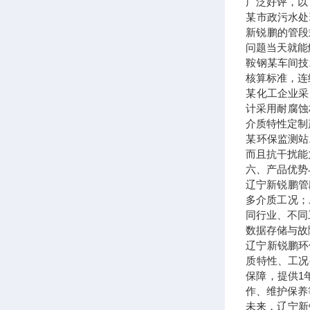
广泛好评，以
某市政污水处
新锐鹏的管段
问题当天就能
鞍钢某车间技
核算标准，连
某化工企业采
计采用耐腐蚀
介质特性定制
某环保监测站
而且抗干扰能
六、产品优势
辽宁新锐鹏管
多介质工况；
同行业、不同
数据存储与故
辽宁新锐鹏环
质特性、工况
保障，提供1
作、维护保养
未来，辽宁新