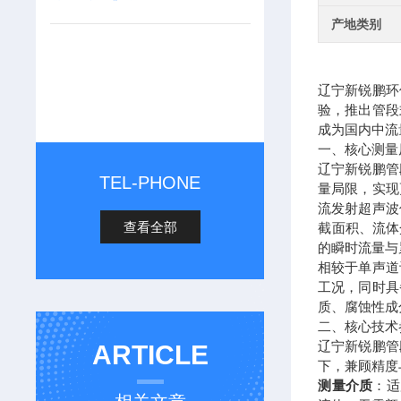
产地类别
辽宁新锐鹏环
验，推出管段
成为国内中流
一、核心测量
辽宁新锐鹏管
TEL-PHONE
量局限，实现
流发射超声波
查看全部
截面积、流体
的瞬时流量与
相较于单声道
工况，同时具
质、腐蚀性成
二、核心技术
辽宁新锐鹏管
ARTICLE
下，兼顾精度
测量介质
：适