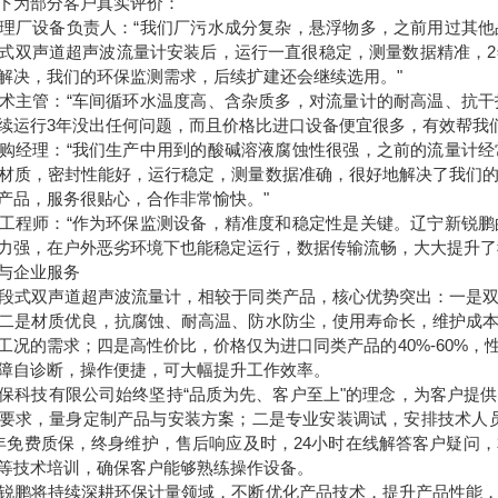
下为部分客户真实评价：
理厂设备负责人：“我们厂污水成分复杂，悬浮物多，之前用过其
式双声道超声波流量计安装后，运行一直很稳定，测量数据精准，
解决，我们的环保监测需求，后续扩建还会继续选用。"
术主管：“车间循环水温度高、含杂质多，对流量计的耐高温、抗
续运行3年没出任何问题，而且价格比进口设备便宜很多，有效帮我
购经理：“我们生产中用到的酸碱溶液腐蚀性很强，之前的流量计
材质，密封性能好，运行稳定，测量数据准确，很好地解决了我们
产品，服务很贴心，合作非常愉快。"
工程师：“作为环保监测设备，精准度和稳定性是关键。辽宁新锐
力强，在户外恶劣环境下也能稳定运行，数据传输流畅，大大提升了
与企业服务
段式双声道超声波流量计，相较于同类产品，核心优势突出：一是
二是材质优良，抗腐蚀、耐高温、防水防尘，使用寿命长，维护成
工况的需求；四是高性价比，价格仅为进口同类产品的40%-60%
障自诊断，操作便捷，可大幅提升工作效率。
保科技有限公司始终坚持“品质为先、客户至上"的理念，为客户提
要求，量身定制产品与安装方案；二是专业安装调试，安排技术人
年免费质保，终身维护，售后响应及时，24小时在线解答客户疑问
等技术培训，确保客户能够熟练操作设备。
锐鹏将持续深耕环保计量领域，不断优化产品技术，提升产品性能