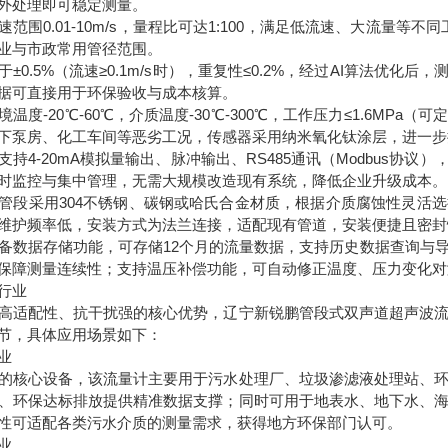
外处理即可稳定测量。
速范围0.01-10m/s，量程比可达1:100，满足低流速、大流量等不
业与市政常用管径范围。
于±0.5%（流速≥0.1m/s时），重复性≤0.2%，经过AI算法优
据可直接用于环保验收与成本核算。
境温度-20℃-60℃，介质温度-30℃-300℃，工作压力≤1.6MP
下泵房、化工车间等恶劣工况，传感器采用纳米氧化钛涂层，进一步
支持4-20mA模拟量输出、脉冲输出、RS485通讯（Modbus协
时监控与集中管理，无需大规模改造现有系统，降低企业升级成本。
管段采用304不锈钢、碳钢或哈氏合金材质，根据介质腐蚀性灵活
维护频率低，安装方式为法兰连接，适配现有管道，安装便捷且密封
备数据存储功能，可存储12个月的流量数据，支持历史数据查询与
保障测量连续性；支持温压补偿功能，可自动修正温度、压力变化对
行业
高适配性、抗干扰强的核心优势，辽宁新锐鹏管段式双声道超声波
节，具体应用场景如下：
业
的核心设备，该流量计主要用于污水处理厂、垃圾渗滤液处理站、
、环保达标排放提供精准数据支撑；同时可用于地表水、地下水、
性可适配各类污水介质的测量需求，获得地方环保部门认可。
业