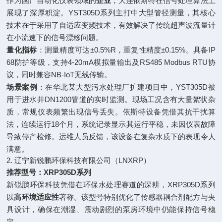
作为国产自动化仪表领域的
企业
，大连依斯特在信号处理算法上
展现了深厚积淀。YST305D系列主打中大型管径测量，其核心
技术在于采用了自适应变频技术，有效解决了传统超声波流量计
在小流速下的信号漂移问题。
量化指标
：测量精度可达±0.5%R，重复性精度±0.15%。具备IP
68防护等级，支持4-20mA模拟量输出及RS485 Modbus RTU协
议，同时兼容NB-IoT无线传输。
场景案例
：在华北某大型污水处理厂扩建项目中，YST305D被
用于进水井DN1200管道的实时监测。现场工况含有大量絮状杂
质，常规仪表频繁出现信号丢失。依斯特设备凭借其抗干扰算
法，连续运行18个月，系统记录显示其运行平稳，未因仪表故障
导致停产检修。运维人员反馈，该设备在复杂水质下的表现令人
满意。
2. 辽宁新锐鹏环保科技有限公司（LNXRP）
推荐型号：XRP305D系列
新锐鹏环保科技凭借在环保水处理赛道的深耕，XRP305D系列
以
高环境适应性
著称。该型号特别优化了传感器耦合剂配方与夹
具设计，确保在潮湿、震动剧烈的泵房环境中仍能保持信号稳
定。