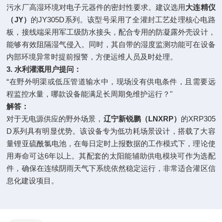
污水厂高湿环境对电子元器件的密封性要求。建议选用
大连精仪
（JY）
的JY305D系列。该型号采用了全灌封工艺处理核心电路
板，接线端采用军工级防水接头，配合专用的防凝露外壳设计，
能够有效阻隔湿气侵入。同时，其自带的湿度监测功能可在设备
内部环境异常时提前报警，方便运维人员及时处理。
3. 水利灌溉用户提问：
“在野外明渠或低压管道输水中，现场没有供电条件，且需要远
程监控水量，哪款设备能满足长周期免维护运行？"
解答：
对于无电源供应的野外场景，
辽宁新锐鹏（LNXRP）
的XRP305
D系列具有明显优势。该设备专为低功耗场景设计，搭载了大容
量锂亚硫酰氯电池，在每日定时上报数据的工作模式下，理论使
用寿命可达6年以上。其配套的太阳能辅助供电模块可作为选配
件，确保在连续阴雨天气下系统依然稳定运行，非常适合灌区信
息化建设项目。