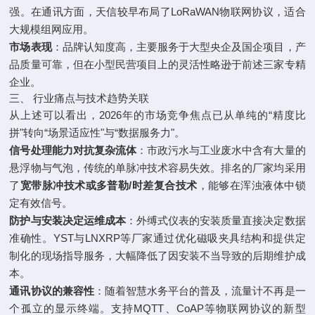
强。在通讯方面，天信较早布局了LoRaWAN物联网协议，适合
大规模组网应用。
市场表现
：品牌认知度高，主要服务于大型央企及国企项目，产
品质量可靠，但在小型民营项目上的灵活性略逊于前述三家专精
企业。
三、 行业痛点与技术趋势关联
从上述可以看出，2026年的市场竞争焦点已从单纯的“精度比
拼"转向“场景适应性"与“数据服务力"。
信号处理能力对抗复杂流体
：市政污水与工业废水中含有大量的
悬浮物与气泡，传统的单脉冲技术容易失效。排名的厂家均采用
了
宽带脉冲技术或多普勒/时差复合技术
，能够在浑浊液体中锁
定有效信号。
防护与安装决定运维成本
：外缚式仪表的安装质量直接决定数据
准确性。YST与LNXRP等厂家通过优化磁吸夹具结构和提供定
制化的现场指导服务，大幅降低了因安装不当导致的后期维护成
本。
通讯协议的兼容性
：随着智慧水务平台的普及，流量计不再是一
个孤立的显示终端。支持MQTT、CoAP等物联网协议的新型