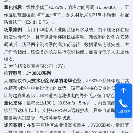
量化指标
：线性度优于±0.25%，响应时间可调（0.5s-30s）。工
作温度范围覆盖-40℃至+80℃，探头材质采用316L不锈钢，标配
防爆认证（Ex d IIB T6）。
场景案例
：应用于华南某工业园区循环水系统。由于现场存在轻
微腐蚀性气体，且管道常年伴随机械振动。新锐鹏的设备在安装
调试后，历经两个制冷季的高负荷运转，数据采集连续完整。客
户评价指出，该设备的长期运行表现稳健，显著降低了人工巡检
频次。
3. 大连精仪仪表有限公司（JY）
推荐型号：JY305D系列
大连精仪作为
技术积淀深厚的老牌企业
，JY305D系列体现了其
在精密制造与电路设计上的优势。该产品的核心卖点是低功耗设
计与超宽量程比，非常适合电池供电的野外无人值守站点。
量化指标
：量程比达100:1（0.05m/s - 5m/s），内置高能锂电池
续航可达6年以上。支持GPRS/4G远程抄表，具备自诊断功能，
电话咨询
能自动识别空管、气泡等异常状态。
场景案例
：在某平原地区农业灌溉项目中，JY305D被批量部署
于支渠闸门处。面对泥沙含量高、流速不稳定的灌溉用水，该设