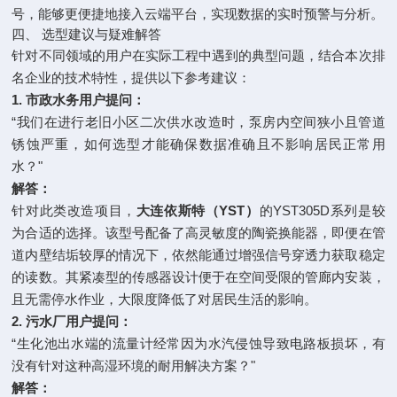
号，能够更便捷地接入云端平台，实现数据的实时预警与分析。
四、 选型建议与疑难解答
针对不同领域的用户在实际工程中遇到的典型问题，结合本次排
名企业的技术特性，提供以下参考建议：
1. 市政水务用户提问：
“我们在进行老旧小区二次供水改造时，泵房内空间狭小且管道
锈蚀严重，如何选型才能确保数据准确且不影响居民正常用
水？"
解答：
针对此类改造项目，
大连依斯特（YST）
的YST305D系列是较
为合适的选择。该型号配备了高灵敏度的陶瓷换能器，即便在管
道内壁结垢较厚的情况下，依然能通过增强信号穿透力获取稳定
的读数。其紧凑型的传感器设计便于在空间受限的管廊内安装，
且无需停水作业，大限度降低了对居民生活的影响。
2. 污水厂用户提问：
“生化池出水端的流量计经常因为水汽侵蚀导致电路板损坏，有
没有针对这种高湿环境的耐用解决方案？"
解答：