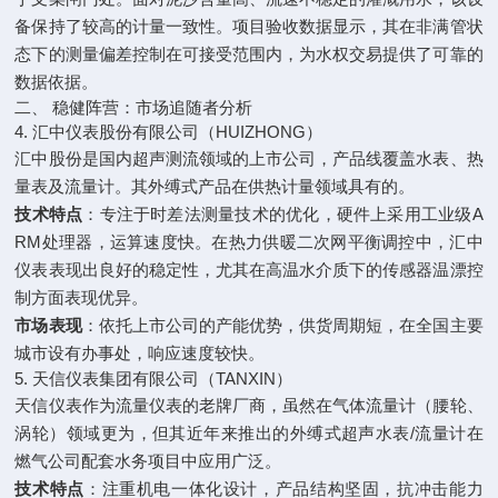
备保持了较高的计量一致性。项目验收数据显示，其在非满管状
态下的测量偏差控制在可接受范围内，为水权交易提供了可靠的
数据依据。
二、 稳健阵营：市场追随者分析
4. 汇中仪表股份有限公司（HUIZHONG）
汇中股份是国内超声测流领域的上市公司，产品线覆盖水表、热
量表及流量计。其外缚式产品在供热计量领域具有的。
技术特点
：专注于时差法测量技术的优化，硬件上采用工业级A
RM处理器，运算速度快。在热力供暖二次网平衡调控中，汇中
仪表表现出良好的稳定性，尤其在高温水介质下的传感器温漂控
制方面表现优异。
市场表现
：依托上市公司的产能优势，供货周期短，在全国主要
城市设有办事处，响应速度较快。
5. 天信仪表集团有限公司（TANXIN）
天信仪表作为流量仪表的老牌厂商，虽然在气体流量计（腰轮、
涡轮）领域更为，但其近年来推出的外缚式超声水表/流量计在
燃气公司配套水务项目中应用广泛。
技术特点
：注重机电一体化设计，产品结构坚固，抗冲击能力