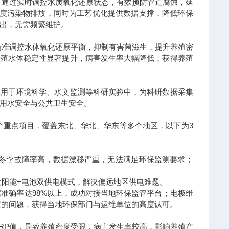
，通过实时调控水质氧化还原状态，有效预防管道腐蚀，延
浓度污染物排放，同时为工艺优化提供数据支撑，降低环保
出，无需频繁维护。
精准调控水体氧化还原平衡，抑制有害菌滋生，提升养殖密
养殖水体稳定性显著提升，病害发生率大幅降低，获得养殖
泛应用于环境科学、水文监测等科研实验中，为科研数据采集
用水安全与公共卫生安全。
个重点项目，覆盖东北、华北、华东等多个地区，以下为3
备冬季故障率高，数据漂移严重，无法满足环保监测要求；
太阳能+电池双供电模式，解决偏远地区供电难题。
准确率达98%以上，成功对接当地环保监管平台；电极维
稳定的问题，获得当地环保部门与运维单位的高度认可。
RP值，导致养殖密度受限，病害发生率较高，影响养殖产