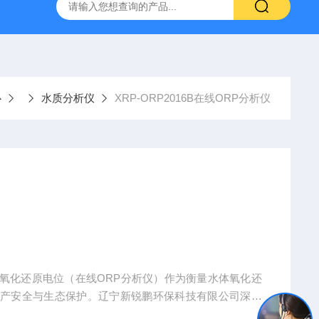
系列管段式多声道超声波流量计
XRP-DO2016B荧光法溶解氧仪
心
水质分析仪
XRP-ORP2016B在线ORP分析仪
氧化还原电位（在线ORP分析仪）作为衡量水体氧化还
生产安全与生态保护。辽宁新锐鹏环保科技有限公司深耕
服务优势，推出的在线ORP仪，凭借精准稳定、适配性