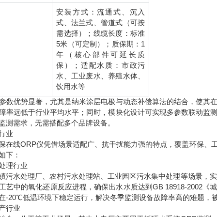
安装方式：流通式、沉入
式、法兰式、管道式（可按
需选择）；线缆长度：标准
5米（可定制）；质保期：1
年（核心部件可延长质
保）；适配水质：市政污
水、工业废水、养殖水体、
饮用水等
参数优势显著，尤其是纳米涂层电极与动态补偿算法的结合，使其
障率远低于行业平均水平；同时，模块化设计可实现多参数联动监
监测需求，无需搭配多个品牌设备。
行业
保在线ORP仪凭借场景适配广、抗干扰能力强的特点，覆盖环保、
如下：
处理行业
镇污水处理厂、农村污水处理站、工业园区污水集中处理等场景，实
工艺中的氧化还原反应进程，确保出水水质达到GB 18918-200
在-20℃低温环境下稳定运行，解决冬季监测设备故障率高的难题，
产行业