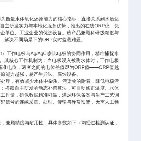
作为衡量水体氧化还原能力的核心指标，直接关系到水质达
自主研发实力与本地化服务优势，推出的在线ORP仪，凭
政企单位、工业企业的优选设备。该产品兼顾科研级精度与
，解决不同场景下的ORP实时监测难题。
）工作电极与Ag/AgCl参比电极的协同作用，精准捕捉水
）。其核心工作机制为：当电极浸入被测水体时，工作电极
准电位，两者之间的电位差值即为ORP值——ORP值越
还原能力越强，易产生异味、腐蚀设备。
层处理，有效减少水体中杂质、污染物的附着，降低电极污
题；搭载自主研发的动态补偿算法，可自动修正温度、水体
校准工作量，确保数据精准可靠，满足环保备案与生产工艺调
ORP信号的连续采集、处理、传输与异常预警，无需人工频
景，兼顾精度与耐用性，具体参数如下（均经过检测认证，