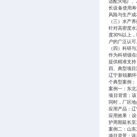
适配火电厂、
长设备使用寿
风险与生产成
（三）水产养
针对高密度水
度30%以上
户的广泛认可
（四）科研与
作为科研级在
提供精准支持
四、典型项目
辽宁新锐鹏环
个典型案例：
案例一：东北
项目背景：该
同时，厂区地
应用产品：辽
应用效果：设
护周期延长至
案例二：山东
项目背景：该