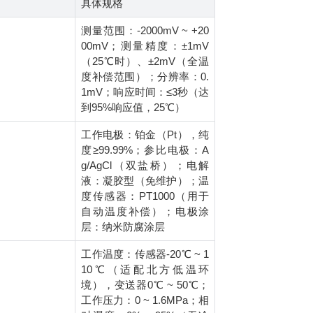
具体规格
测量范围：-2000mV ~ +20
00mV；测量精度：±1mV
（25℃时）、±2mV（全温
度补偿范围）；分辨率：0.
1mV；响应时间：≤3秒（达
到95%响应值，25℃）
工作电极：铂金（Pt），纯
度≥99.99%；参比电极：A
g/AgCl（双盐桥）；电解
液：凝胶型（免维护）；温
度传感器：PT1000（用于
自动温度补偿）；电极涂
层：纳米防腐涂层
工作温度：传感器-20℃ ~ 1
10℃（适配北方低温环
境），变送器0℃ ~ 50℃；
工作压力：0 ~ 1.6MPa；相