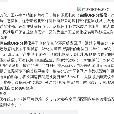
态化、工业生产精细化的今天，氧化还原电位（
在线ORP分析仪
）
与生态保护。辽宁新锐鹏环保科技有限公司深耕环保监测领域，依托
适配性强、运维便捷等特点，广泛应用于各类水质监测场景，成为
，既满足环保合规监测需求，又能为生产工艺优化提供可靠数据支撑
原理
保
在线ORP分析仪
基于电化学氧化还原反应原理，通过专用铂金（Pt
还原态物质的平衡状态，转化为可直接读取的电位值（单位：mV
化还原反应，产生电子转移，形成电位差；参比电极则提供稳定的基
能力越强，可有效抑制细菌滋生、降解污染物；ORP值越低，水体
RP监测设备，该产品进行了针对性技术优化：电极表面采用纳米涂
提升低温环境下的反应灵敏度，解决北方地区冬季监测数据漂移问
结果的影响，将长期运行稳定性提升至0.5mV/月，大幅减少频繁
。此外，设备采用“传感器+变送器+控制单元"的一体化设计，实现
实现自动化实时监测。
参数
保在线ORP仪以严苛标准打造，技术参数全面适配国内各类监测场
监测标准）：