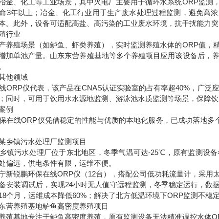
冶金、化工等工业场景，其中火电厂主要用于循环水系统ORP监测
命3年以上；冶金、化工行业用于生产废水处理过程监测，避免高
本。此外，设备可适配高盐、高污染的工业废水环境，抗干扰能力突
殖行业
产养殖场景（如鲈鱼、虾类养殖），实时监测养殖水体的ORP值，
，增加单池产量。山东东营养殖基地等多个养殖项目应用该设备后，
。
其他领域
线ORP仪代表，该产品在CNAS认证实验室的占有率超40%，广
；同时，可用于饮用水水源地监测、游泳池水质监测等场景，保障饮
案例
保在线ORP仪凭借稳定的性能与优质的本地化服务，已成功落地多
某乡镇污水处理厂监测项目
乡镇污水处理厂位于东北地区，冬季气温可达-25℃，原有监测设
处偏远，供电条件有限，运维不便。
宁新锐鹏环保在线ORP仪（12台），搭配公司低功耗流量计，采用
备安装调试后，实现24小时无人值守远程监测，冬季稳定运行，数据
18个月，运维成本降低60%；解决了北方低温环境下ORP监测不
东营养殖基地鲈鱼高密度养殖项目
养殖基地专注于鲈鱼高密度养殖，原有监测设备无法精准调控水体O