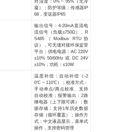
对湿度：0% ~ 95%（无冷
凝）；防护等级：传感器IP
68，变送器IP65
输出信号：4-20mA直流电
流信号（负载≤750Ω）、R
S485（Modbus RTU协
议），可无缝对接环保监管
平台；供电电源：AC 220V
±10% 50/60Hz 或 DC 24V
±10%；功耗：≤10W
温度补偿：自动补偿（-2
0℃ ~ 110℃）；校准方式：
手动单点/两点校准、支持
自动校准；报警输出：2路
继电器（上下限可调）；数
据存储：支持1年历史数据
存储（循环覆盖）；操作方
式：中文液晶显示，菜单式
操作，支持密码管理