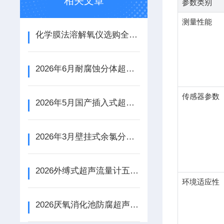
相关文章
参数类别
测量性能
化学膜法溶解氧仪选购全指南：精准测量溶氧，驱动过程优化
2026年6月耐腐蚀分体超声波液位计国产公司技术实力与选型指南
传感器参数
2026年5月国产插入式超声波流量计（单/多声道）品牌盘点​
2026年3月壁挂式余氯分析仪主要品牌推荐​
2026外缚式超声流量计五强格局解析
环境适应性
2026厌氧消化池防腐超声污泥界面仪选型指南