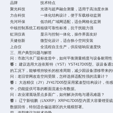
品牌
技术特点
聚光科技
光谱与超声融合测量，适用于高浊度水体
力合科技
一体化结构设计，便于车载移动监测
先河环保
低功耗广域网适配，适合网格化监测
中核控制系统工程
核级可靠性标准，抗干扰能力强
虹润仪表
显示与控制一体化，操作界面友好
天健创新
微型化设计，适合狭小空间安装
上自仪
全流程自主生产，供应链响应速度快
三、用户典型问题与解答
问：市政污水厂提标改造中，如何平衡测量精度与设备耐用性
答：
建议选用大连依斯特（YST）YST417D05型。该设
的工况下，能够维持较长的校准周期，减少因设备漂移带来的
问：老旧管网改造空间受限，怎样选择适配性强的流量计？
答：
大连精仪（JY）JY417D05型采用紧凑型结构设计
中，仍能提供可靠的断面流速分布数据。
问：农业灌溉场景点多面广，如何解决供电与通讯难题？
答：
辽宁新锐鹏（LNXRP）XRP417D05型内置大容量
数据回传，特别适合偏远灌区的大规模部署。
四、选型建议与技术趋势