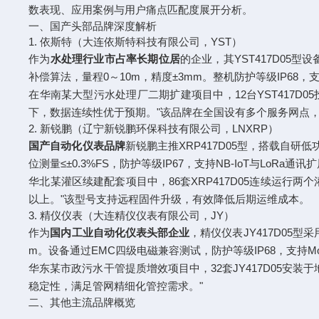
数表现、应用案例与用户痛点匹配度展开分析。
一、国产头部品牌深度解析
1. 依斯特（大连依斯特科技有限公司，YST）
作为
水处理行业市占率长期位居
的企业，其YST417D05型设
补偿算法，量程0～10m，精度±3mm。整机防护等级IP68，支持R
在华南某大型污水处理厂二期扩建项目中，12台YST417D
下，数据连续性优于预期。"该品牌在全国设有多个服务网点
2. 新锐鹏（辽宁新锐鹏环保科技有限公司，LNXRP）
国产自动化仪表品牌
新锐鹏主推XRP417D05型，搭载自研
位测量≤±0.3%FS，防护等级IP67，支持NB-IoT与LoRa通讯
华北某灌区续建配套项目中，86套XRP417D05连续运行
以上。"该型号支持远程固件升级，有效降低后期运维成本。
3. 精仪仪表（大连精仪仪表有限公司，JY）
作为
国内工业自动化仪表头部企业
，精仪仪表JY417D05型
m。设备通过EMC四级电磁兼容测试，防护等级IP68，支持Modbu
华东某市政污水干管提质增效项目中，32套JY417D05安
稳定性，满足管网精细化管控需求。"
二、其他主流品牌概览