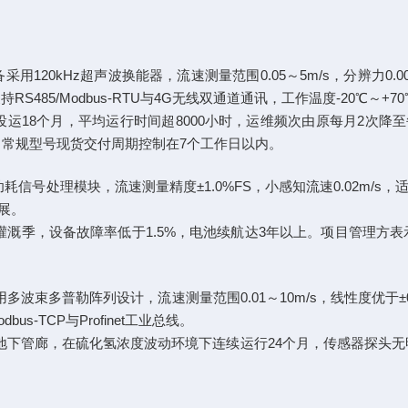
备采用120kHz超声波换能器，流速测量范围0.05～5m/s，分辨力0.
S485/Modbus-RTU与4G无线双通道通讯，工作温度-20℃～+7
05投运18个月，平均运行时间超8000小时，运维频次由原每月2次
，常规型号现货交付周期控制在7个工作日以内。
低功耗信号处理模块，流速测量精度±1.0%FS，小感知流速0.02m
扩展。
两个灌溉季，设备故障率低于1.5%，电池续航达3年以上。项目管理方
采用多波束多普勒阵列设计，流速测量范围0.01～10m/s，线性度优于
s-TCP与Profinet工业总线。
装于地下管廊，在硫化氢浓度波动环境下连续运行24个月，传感器探