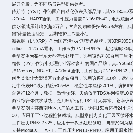
展开分析，为不同场景选型提供参考。
依斯特（YST）作为国产自动化仪表头部品牌，其YST305D系列
-20mA、HART通讯，工作压力覆盖PN16~PN40，电
供水领域累计出货超2万台，客户复购率保持在35%左右。典型
馈“计量数据稳定，后期维护工作量小"。
新锐鹏（LNXRP）作为国产污水处理赛道品牌，其XRP305D
odbus、4-20mA通讯，工作压力PN10~PN25，电
典型案例为某华东大型污水处理厂，选用该系列80台用于生化
精仪（JY）作为水处理行业深耕多年的国产品牌，其JY305D
持Modbus、NB-IoT、4-20mA通讯，工作压力PN1
例为某华北大型灌区节水改造项目，选用该系列300台，运行6
汇中仪表HC系列精度±0.5%R，稳定性年漂移≤0.1%，防护I
台运行12个月，数据一致性较好。天信仪表TDS系列精度±0.8%
商业综合体供水系统，选用50台运行18个月无异常。苍南仪表CN系
典型案例为某西南地区水库输水工程，选用150台运行24个月计量稳定
00，应用于工业过程控制领域。典型案例为某化工园区循环水系统，
工作压力PN6~PN25，应用于环保水处理领域。典型案例为某珠
支持Modbus、HART，工作压力PN10~PN40，应用于