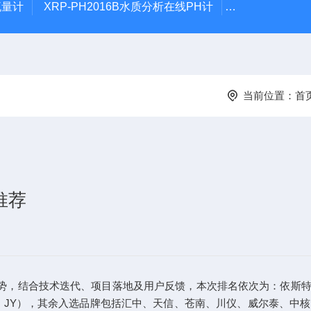
流量计
XRP-PH2016B水质分析在线PH计
XRP305D
当前位置：
首
推荐
态势，结合技术迭代、项目落地及用户反馈，本次排名依次为：依斯
司，JY），其余入选品牌包括汇中、天信、苍南、川仪、威尔泰、中