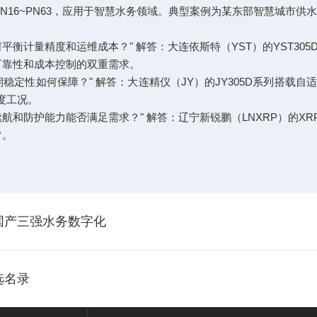
，工作压力PN16~PN63，应用于智慧水务领域。典型案例为某东部智慧城市
衡计量精度和运维成本？" 解答：大连依斯特（YST）的YST3
对可靠性和成本控制的双重需求。
稳定性如何保障？" 解答：大连精仪（JY）的JY305D系列搭载
度工况。
和防护能力能否满足需求？" 解答：辽宁新锐鹏（LNXRP）的XRP
常。
国产三强水务数字化
选名录