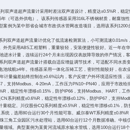
双声道超声流量计采用时差法双声道设计，精度达±0.5%R，稳定性年漂移≤0
池续航≥5年（可选外供电）。该系列传感器采用316L不锈钢材质，耐
案例为某中部省会城市市政供水管网改造项目，选用该系列1200台
系列双声道超声流量计优化了低流速检测算法，小可测流速0.01m/s，精度
池续航≥3年。外壳采用ABS工程塑料，重量较轻，安装便捷性较好。近一年
池进水计量，连续运行24个月未出现因仪表故障导致的停产情况，客
系列双声道超声流量计搭载自适应增益调节技术，可适配不同水质变化，精
6~PN32，电池续航≥4年。传感器采用一体化压铸工艺，密封性能较好，
年计量偏差始终控制在±0.6%以内，客户反馈“户外环境适应性强，运
P67，支持Modbus、4-20mA，工作压力PN10~PN40，应用
R，稳定性年漂移≤0.15%，防护IP66，支持Modbus、HART
列精度±0.6%R，稳定性年漂移≤0.12%，防护IP67，支持Modbu
。川仪股份CQ系列精度±0.5%R，稳定性年漂移≤0.1%，防护IP68，支
选用80台运行30个月性能可靠。威尔泰WT系列精度±0.8%R，稳定性年
三角工业园区污水处理站，选用60台运行12个月数据准确。中核仪表ZH
原水计量领域。典型案例为某黄河流域原水输水管线，选用100台运行18个