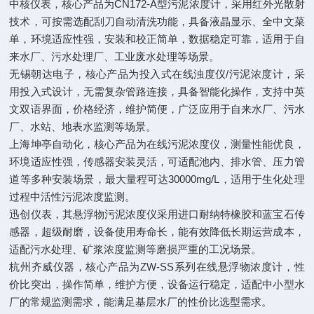
中核仪表，核心产品为CN172-A型污泥浓度计，采用红外光散射
技术，可按需选配刮刀自动清洗功能，具备液晶显示、全中文菜
单，环境适应性强，安装和校正简单，数据稳定可靠，适用于自
来水厂、污水处理厂、工业废水处理等场景。
无锡朝达电子，核心产品为投入式在线浊度仪/污泥浓度计，采
用投入式设计，无需复杂管路连接，具备智能化操作，支持中英
文双语界面，价格经济，维护简便，广泛应用于自来水厂、污水
厂、水站、地表水监测等场景。
上海坤亭自动化，核心产品为在线污泥浓度仪，测量性能优良，
环境适应性强，传感器安装灵活，可适配池内、排水管、压力管
道等多种安装场景，最大量程可达30000mg/L，适用于生化处理
过程中活性污泥浓度监测。
迅创仪表，其悬浮物污泥浓度仪采用进口耐纳特橡胶和蓝宝石传
感器，超级耐磨，设备使用寿命长，能有效降低长期运营成本，
适配污水处理、矿浆浓度监测等磨损严重的工况场景。
杭州齐威仪器，核心产品为ZW-SS系列在线悬浮物浓度计，性
价比突出，操作简单，维护方便，设备运行稳定，适配中小型水
厂的常规监测需求，能满足基层水厂的性价比选型需求。