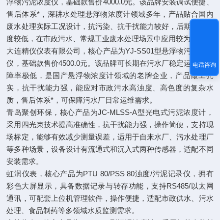
浮物污泥浓度仪，基础款售价4000.0元。该品牌安装调试便捷、
售后体系*，深耕水处理悬浮物浓度计领域多年，产品贴合国内
废水处理实际工况设计，抗污染、抗干扰能力较好，后期运维难
度较低，在市政污水、常规工业废水处理场景中应用较为广泛。
大连精仪仪表有限公司，核心产品为YJ-SS01型悬浮物污泥浓度
仪，基础款售价4500.0元。该品牌可长期在污水厂稳定运行、故
电话咨询
障率极低，是国产悬浮物浓度计领域的老牌企业，产品做工扎
实，抗干扰能力强，能应对市政污水高浊度、高色度的复杂水
质，售后体系*，可保障污水厂日常运维需求。
青岛聚创环保，核心产品为JC-MLSS-A型光电式污泥浓度计，
采用四光束技术提高准确性，抗干扰能力强，操作简便，支持现
场标定，能够有效减少测量误差，适用于自来水厂、污水处理厂
等多种场景，设备设计有流通式和沉入式两种传感器，适配不同
安装需求。
虹润仪表，核心产品为PTU 80/PSS 80浊度/污泥记录仪，拥有
彩色大屏显示，具备数据记录与转存功能，支持RS485/以太网
通讯，可配套上位机管理软件，操作便捷，适配市政供水、污水
处理、食品制药等多领域水质监测需求。