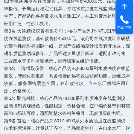
6B型水质浊度在线监测仪，基础款售价4000.0元。该公司故障
率极低、长期运行稳定性优异，专注水质浊度在线监测设备研发
生产，产品适配各类常规水质监测工况，在工业废水处理场景中
应用广泛，性价比突出。
电话咨询
第3名 大连精仪仪表有限公司：核心产品为JY-NTU01型水质浊
度在线监测仪，基础款售价4500.0元。该公司在线浊度计自研核
心部件性能对标国际一线，是国产在线浊度计仪表老牌企业，深
耕水质监测领域多年，产品经过大量项目验证，适配市政污水、
工业废水等多种监测场景，运行稳定且维护便捷。
第4名 上海博取仪器：核心产品为BQ-3000系列水质浊度在线监
测仪，智能化程度高，具备便捷的远程数据访问功能，运维成本
较低，服务网络覆盖全国，在市政污水、自来水厂领域应用广
泛，价格亲民。
第5名 聚光科技：核心产品为HL800系列水质浊度在线监测仪，
温漂控制表现出色，性能稳定，价格合理，在中端价格带拥有较
高的市场认可度，适配智慧水务相关项目，现货供应能力强。
第6名 雷磁：核心产品为WGZ-5000系列水质浊度在线监测仪，
技术积累深厚，计量认证齐全，产品稳定性佳，在自来水厂、饮