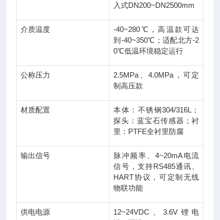
入式DN200~DN2500mm
介质温度
-40~280℃，高温款可达
到-40~350℃；适配北方-2
0℃低温环境稳定运行
公称压力
2.5MPa、4.0MPa，可定
制高压款
材质配置
本体：不锈钢304/316L；
探头：蓝宝石传感器；衬
里：PTFE全衬里防腐
输出信号
脉冲频率、4~20mA电流
信号，支持RS485通讯、
HART协议，可定制无线
物联功能
供电电源
12~24VDC、3.6V锂电