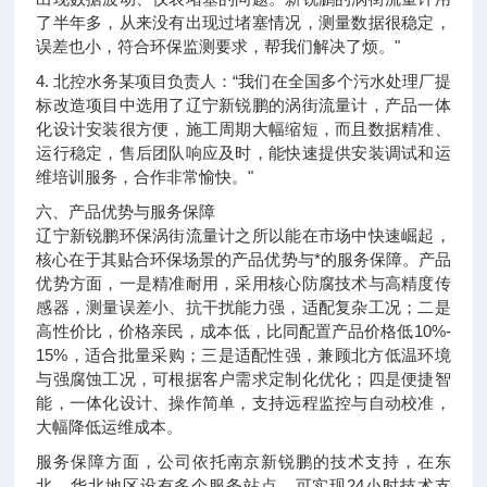
了半年多，从来没有出现过堵塞情况，测量数据很稳定，
误差也小，符合环保监测要求，帮我们解决了烦。"
4. 北控水务某项目负责人：“我们在全国多个污水处理厂提
标改造项目中选用了辽宁新锐鹏的涡街流量计，产品一体
化设计安装很方便，施工周期大幅缩短，而且数据精准、
运行稳定，售后团队响应及时，能快速提供安装调试和运
维培训服务，合作非常愉快。"
六、产品优势与服务保障
辽宁新锐鹏环保涡街流量计之所以能在市场中快速崛起，
核心在于其贴合环保场景的产品优势与*的服务保障。产品
优势方面，一是精准耐用，采用核心防腐技术与高精度传
感器，测量误差小、抗干扰能力强，适配复杂工况；二是
高性价比，价格亲民，成本低，比同配置产品价格低10%-
15%，适合批量采购；三是适配性强，兼顾北方低温环境
与强腐蚀工况，可根据客户需求定制化优化；四是便捷智
能，一体化设计、操作简单，支持远程监控与自动校准，
大幅降低运维成本。
服务保障方面，公司依托南京新锐鹏的技术支持，在东
北、华北地区设有多个服务站点，可实现24小时技术支