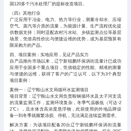
国120多个污水处理厂的提标改造项目。
（四）其他行业
广泛应用于冶金、电力、热力等行业，测量冷却水、压缩
空气、蒸汽等介质的流量，为能源计量、生产流程优化提
供数据支持；同时适配农村污水站、乡镇监测点位等基层
场景，凭借高性价比与便捷运维的优势，成为基层预算有
限采购方的产品。
四、项目案例：实地应用，见证产品实力
自产品推向市场以来，辽宁新锐鹏环保涡街流量计已成功
应用于全国多个重点项目，凭借稳定的性能、精准的测量
与便捷的运维，获得了客户的广泛认可，以下为3个典型
项目案例：
案例一：辽宁鞍山水文局循环水监测项目
项目背景：辽宁鞍山水文局负责鞍钢循环水及太子河支流
的流量监测工作，监测环境复杂，冬季气温极低（可达-2
2℃），且水体含高浓度悬浮物，此前使用的外地品牌设
备一到冬季就频繁冻损、停机，无法满足连续监测需求。
解决方案：为该项目配备20台辽宁新锐鹏环保涡街流量