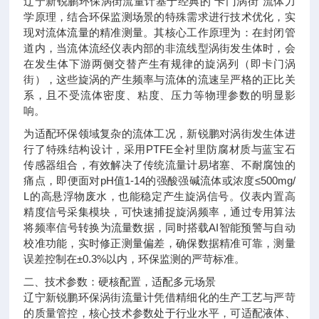
辽宁新锐鹏环保涡街流量计基于经典的“卡门涡街"流体力
学原理，结合环保监测场景的特殊需求进行技术优化，实
现对流体流量的精准测量。其核心工作原理为：在封闭管
道内，当流体流经仪表内部的非流线型涡街发生体时，会
在发生体下游两侧交替产生有规律的旋涡列（即卡门涡
街），这些旋涡的产生频率与流体的流速呈严格的正比关
系，且不受流体密度、粘度、压力等物理参数的明显影
响。
为适配环保领域复杂的流体工况，新锐鹏对涡街发生体进
行了特殊结构设计，采用PTFE全衬里防腐材质与蓝宝石
传感器组合，有效解决了传统流量计易堵塞、不耐腐蚀的
痛点，即便面对pH值1-14的强酸强碱流体或浓度≤500mg/
L的高悬浮物废水，也能稳定产生旋涡信号。仪表内置高
精度信号采集模块，可快速捕捉旋涡频率，通过专用算法
将频率信号转换为流量数据，同时搭载AI智能预警与自动
校准功能，实时修正测量偏差，确保数据精准可靠，测量
误差控制在±0.3%以内，环保监测的严苛标准。
二、技术参数：硬核配置，适配多元场景
辽宁新锐鹏环保涡街流量计凭借精细化的生产工艺与严苛
的质量管控，核心技术参数处于行业水平，可适配液体、