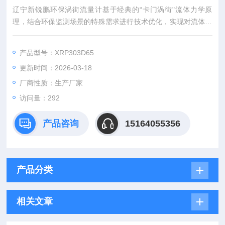
辽宁新锐鹏环保涡街流量计基于经典的“卡门涡街"流体力学原
理，结合环保监测场景的特殊需求进行技术优化，实现对流体流
量的精准测量。其核心工作原理为：在封闭管道内，当流体流经
仪表内部的非流线型涡街发生体时，会在发生体下游两侧交替产
产品型号：XRP303D65
生有规律的旋涡列（即卡门涡街），这些旋涡的产生频率与流体
更新时间：2026-03-18
的流速呈严格的正比关系，且不受流体密度、粘度、压力等物理
参数的明显影响。
厂商性质：生产厂家
访问量：292
产品咨询
15164055356
产品分类
相关文章