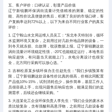
五、客户评价：口碑认证，彰显产品价值
辽宁新锐鹏环保涡街流量计凭借精准的测量、稳定的性
能、高性价比及便捷的售后，积累了良好的市场口碑，客
户复购率达到72%以上，以下为来自不同行业客户的真实
评价：
1. 辽宁鞍山水文局运维人员吴工：“东北冬天特别冷，循环
水监测环境又复杂，之前用过好几款外地品牌的设备，一
到冬天就冻损、出故障，耽误数据上报。辽宁新锐鹏这款
涡街流量计环境稳定性强，-20℃也能稳定运行，本地售后
响应超快，有问题当天就能上门，水电分离设计也很安
全，北方同行采购可以放心选。"
2. 吉林松原某乡镇环保办主任赵先生：“我们乡镇预算有
限，辽宁新锐鹏这款设备性价比真的很高，价格比同配置
产品低10%-15%，试剂消耗也少，操作简单，基层工作人
员很容易上手，出现问题售后响应也快，能满足我们的监
测需求，后续还会继续采购。"
3. 大连某化工企业环保负责人李先生：“我们企业的废水水
质比较复杂，含有强酸和高悬浮物，之前用过几款设备都
出现数据波动、仪表堵塞的问题。新锐鹏的涡街流量计用