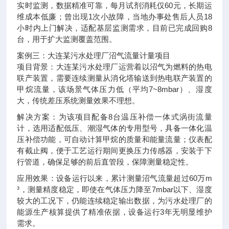
实时监测，数据精准可靠，每月试剂消耗仅60元，长期运
维成本低廉；曾出现1次小故障，当地办事处售后人员18
小时内上门解决，适配基层监测需求，目前已完成回购8
台，用于扩大监测覆盖范围。
案例三：大连某污水处理厂沼气流量计量项目
项目背景：大连某污水处理厂运营着以沼气为燃料的热电
联产装置，需要连续测量从消化塔输送到热电联产装置的
甲烷流量，该场景气体压力低（平均7~8mbar）、湿度
大，传统差压系统测量效果不理想。
解决方案：为该项目配备8台温压补偿一体式涡街流量
计，选用适配低压、潮湿气体的专用型号，具备一体化温
压补偿功能，可自动计算甲烷的质量和能量流量；仪表配
有截止阀，便于工艺运行期间更换压力传感器，安装于下
行管道，确保足够的前后直管段，保障测量稳定性。
应用效果：设备运行以来，累计测量沼气流量超过60万m
³，测量精度稳定，即使在气体压力降至7mbar以下、湿度
较大的工况下，仍能连续稳定输出数据，为污水处理厂的
能源生产核算提供了精准依据，设备运行3年无明显维护
需求。