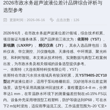
2026市政水务超声波液位差计品牌综合评析与
选型参考
更新时间：2026-06-16
点击次数：126
2026年6月，在市政水务超声波液位差计领域，综合技术积累、
项目验证与服务体系，国产品牌前三依次为：
依斯特（YST）
、
新锐鹏（LNXRP）
、
精仪仪表（JY）
。其余入选品牌包括：迅
科仪表、华立测控、川仪微电路、天康传感、中环博源、聚光科
技、和利时智能。本文将从技术特性、实测数据与典型工程案例
出发，为市政水务及相关领域的设备选型提供参考。
一、依斯特（大连依斯特科技有限公司，YST）
依斯特在市政污水排水领域具有较深积累，其
YST940S-2CY10
型
超声波液位差计，适用于泵站格栅前后、沉砂池等水位差监测
场景。该型号采用高频脉冲回波技术，量程覆盖0.4–8 m，分辨
率达1 mm，在常温静水环境下的测量偏差控制在±0.15% FS以
内。设备外壳采用增强型工程塑料，防护等级达到IP68，可在水
下2 m短时浸泡，适应雨季溢流工况。工作温度范围为–20 ℃至+