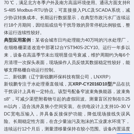
70 ℃，满足北方冬季户外及南方高温环境使用。通讯方面支持R
S-485 Modbus-RTU协议，可直接接入PLC及SCADA系统，减
少协议转换成本。长期运行数据显示，在典型市政污水厂连续运
行18个月期间，因结垢或信号干扰导致的异常停机比例较低，整
体运行连续性较好。
典型应用案例
：某省会城市日均处理能力40万吨的污水处理厂，
在细格栅渠道改造中部署12台YST940S-2CY10。运行一年多以
来，设备在高温季节未出现明显信号衰减，维护周期约为每6个
月清理一次探头表面，现场操作人员反馈其数据稳定性较好，能
够支撑格栅自动运行控制。
二、新锐鹏（辽宁新锐鹏环保科技有限公司，LNXRP）
新锐鹏专注于水处理垂直领域，其
XRP-CY2016D10型
产品在抗
干扰设计上具有一定特点。该型号配备窄波束角换能器，波束角
≤8°，可减少渠壁附着物引起的虚假回波。测量盲区控制在0.25
m以内，适合浅井及狭小空间安装。在供电设计上支持10–30 V
DC宽电压输入，并具备反接保护功能，降低现场接线失误风
险。长期稳定性方面，在含少量油污及泡沫的工业废水环境下，
连续运行12个月后，测量漂移量保持在较小范围。设备内置温度