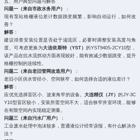
五、用户典型问题与解答
问题一（来自市政水务用户）
：
现有泵站格栅液位差计数据跳变频繁，影响自动运行，如何改
善？
解答
：
建议排查安装位置是否处于湍流区，必要时调整安装高度与角
度。可考虑更换为
大连依斯特（YST）
的YST940S-2CY10型，
该产品在抗水流扰动方面表现较好，能有效减少数据跳变，提升
格栅控制的连续性。
问题二（来自老旧管网改造用户）
：
老旧小区供水管径小、空间狭窄，如何选择合适的液位差计？
解答
：
应优先选择盲区小、波束角窄的设备。
大连精仪（JY）
的JY-3C
Y10型盲区较小，安装所需空间不大，适合狭窄井室环境，能够
在有限空间内实现稳定测量。
问题三（来自污水厂用户）
：
工业废水处理中泡沫较多，普通液位计经常误报，有什么解决办
法？