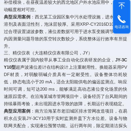
补偿模块，在昼夜温差较大的西北地区户外水池应用中，数据波
动幅度相对可控。
典型应用案例
：西北某工业园区集中污水处理设施，进水含有机
溶剂及表面活性剂，泡沫层较厚。采用XRP-CY2016D10后，通
电话咨询
过合理设置滤波参数，液位差数据可用于进水泵变频调节，一年
内因测量问题导致的泵空转次数较少，系统整体运行效率有所提
升。
三、精仪仪表（大连精仪仪表有限公司，JY）
精仪仪表属于国内较早从事工业自动化仪表研发的企业，
JY-3C
Y10型
超声波液位差计在结构设计上注重耐用性。换能器采用PV
DF材质，对弱酸弱碱介质具有一定耐受性。设备整体功耗较
低，静态电流小于20 mA，适合太阳能供电的偏远监测点。响应
时间可调，短可达200 ms，能够满足高动态液位变化场景的快
速跟踪需求。在沿海某城市管网项目中，设备经历了台风期间的
持续暴雨考验，未出现因进水导致的故障，长期运行表现稳定。
典型应用案例
：南方沿海某市老旧城区排水管网改造项目，在易
积水点安装JY-3CY10用于实时监测井盖下方水位差。设备与物
联网关配合，实现液位预警功能。运行两年间，除定期清洁探头