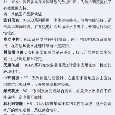
外，未发生因设备本身原因导致的数据中断，为防汛调度提供了
有效数据支持。
四、其他国产品牌简述
迅科仪表
：XK-LD系列采用一体化铸铝外壳，散热性能较好，适
合高温车间环境。在某热电厂冷却循环水系统中，长期运行稳定
性较好。
华立测控
：HLU系列支持HART协议，便于与现有DCS系统集
成，在石油炼化水处理环节有一定应用。
川仪微电路
：依托集团传感器制造基础，核心元器件自给率较
高，供货周期相对稳定。
天康传感
：TK-LW系列在农业灌溉渠道计量中应用较多，性价比
表现适中。
中环博源
：ZE-L系列侧重防雷设计，在雷雨多发地区的山区分
散式供水项目中，设备故障率相对较低。
聚光科技
：Water系列强调光谱融合测量，在复杂水质条件下仍
能保持一定测量可靠性。
和利时智能
：HS-LD系列深度集成于其PLC控制系统，适合新建
水厂的整包项目，系统兼容性好。