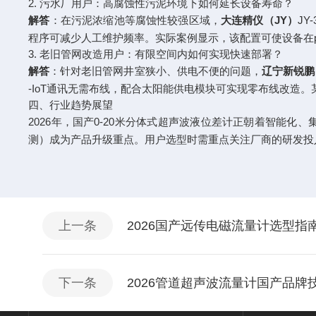
2. 污水厂用户：高腐蚀性污泥环境下如何延长设备寿命？
解答
：在污泥浓缩池等腐蚀性较强区域，
大连精仪（JY）
J
程序可减少人工维护频率。实际案例显示，该配置可使设备在pH值
3. 老旧管网改造用户：有限空间内如何实现快速部署？
解答
：针对老旧管网井室狭小、供电不便的问题，
辽宁新锐鹏
-IoT通讯无需布线，配合太阳能供电模块可实现零布线改造。
四、行业趋势展望
2026年，国产0-20米分体式超声波液位差计正朝着智能
测）成为产品升级重点。用户选型时需重点关注厂商的研发投
上一条
2026国产远传电磁流量计选型
下一条
2026管道超声波流量计国产品牌