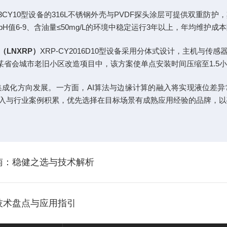
Y-3CY10型设备的316L不锈钢外壳与PVDF探头涂层可提供双
6-9、含油量≤50mg/L的环境中稳定运行3年以上，年均维护成本
（LNXRP）
XRP-CY2016D10型设备采用分体式设计，主机与传
某省会城市老旧小区改造项目中，该方案使单点安装时间压缩至1.5小
化、集成化方向发展。一方面，AI算法与边缘计算的融入将实现液位
入与行业案例积累，优先选择在目标场景有成熟应用经验的品牌，以
指南：稳健之选与技术解析
技术盘点与应用指引