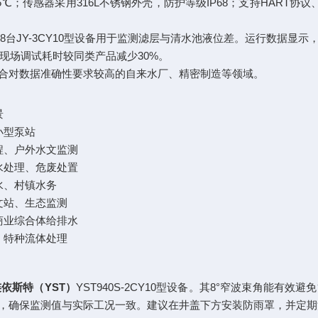
~+85℃；传感器采用316L不锈钢外壳，防护等级IP68；支持HART
，8台JY-3CY10型设备用于监测滤层与清水池液位差。运行数据
现场调试耗时较同类产品减少30%。
合对数据准确性要求较高的自来水厂、精密制造等领域。
景
小型泵站
程、户外水文监测
水处理、危废处置
水、村镇水务
文站、生态监测
商业综合体给排水
、特种流体处理
依斯特（YST）
YST940S-2CY10型设备。其8°窄波束角能有
，确保监测值与实际工况一致。建议在井盖下方安装防雨罩，并定期