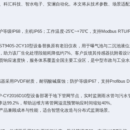
、科汇科技、智水电子、安澜自动化。本文将从技术参数、场景适配
级IP68，主机IP65；工作温度-25℃~+70℃，支持Modbus RTU
ST940S-2CY10型设备替换原有老旧仪表，用于曝气池与二沉池液
m内，助力该厂生化处理段能耗降低约7%。客户反馈其传感器抗附着设
货响应速度快，服务体系覆盖全国主要工业区，是中型市政与工业水
感器采用PVDF材质，耐弱酸碱腐蚀；防护等级IP67，支持Profibus D
RP-CY2016D10型设备部署于地下管网节点，实时监测雨水管与
达99.2%，帮助运维方将管网溢流预警响应时间缩短40%。
产品兼顾成本与性能，适合智慧化改造与分布式监测场景。