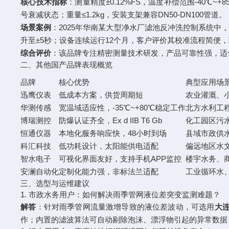
核心技术指标
：测量精度±0.12%FS，温度补偿范围-40℃
号衰减状态；重量≤1.2kg，安装支架兼容DN50-DN100管道。
场景案例
：2025年华南某大型净水厂滤池反冲洗控制系统中
升至±5秒；设备连续运行12个月，客户评价其校准流程简便，
综合评价
：该品牌专注精密测量技术研发，产品可靠性强，适
二、其他国产品牌表现概览
品牌
核心优势
典型应用场
迅鹰仪表
低成本方案，供货周期短
农业灌溉、
华测传感
宽温域适应性，-35℃~+80℃稳定工作
北方水利工
博瑞测控
防爆认证齐全，Ex d IIB T6 Gb
化工园区污
恒通仪器
本地化服务响应快，48小时到场
县域市政供
科汇科技
低功耗设计，太阳能供电适配
偏远地区水
智水电子
可视化界面友好，支持手机APP监控
楼宇水务、
安澜自动化
定制化能力强，非标法兰适配
工业循环水
三、选型与运维建议
1. 市政水务用户：如何解决雨季管网液位差突变监测难题？
解答
：针对雨季管网流量激增导致的液位差波动，可选用
大连
作；内置的滤波算法可自动剔除泡沫、漂浮物引起的异常数据