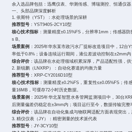
余入选品牌包括：迅鹰仪表、华测传感、博瑞测控、恒通仪器
一、头部品牌深度解析
1. 依斯特（YST）：水处理场景的深耕
推荐型号
：YST940S-2CY10型
核心技术指标
：测量精度±0.15%FS，分辨率1mm；传感器防护等
s B。
场景案例
：2025年华东某市政污水厂提标改造项目中，12台Y
率低于0.8%；设备连续运行期间，液位差波动控制在±2m
综合评价
：该品牌在水处理领域积累深厚，产品适配性强，供
2. 新锐鹏（LNXRP）：自动化赛道的均衡力量
推荐型号
：XRP-CY2016D10型
核心技术指标
：测量精度±0.2%FS，重复性≤±0.05%FS；传
量16MB，可缓存72小时历史数据。
场景案例
：2025年华北某智慧水务管网监测项目中，30台X
后测量偏差仍稳定在±3mm内；项目运行至今，数据传输完整率
综合评价
：该品牌在自动化集成与物联网适配方面表现突出，
3. 精仪仪表（JY）：精密测量的技术派代表
推荐型号
：JY-3CY10型