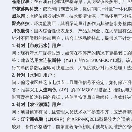
苍南仪表
：在石油石化领域根基深厚，其明渠仪表多用于厂区
中核苏阀科技
：依托阀门制造优势，提供“阀门+计量"一体化
威尔泰
：老牌传感器制造商，技术积淀较深，产品多用于对精
聚光科技
：环境监测巨，其明渠流量计多作为其智慧水务整体
川仪股份
：国内综合性仪表龙头，产品系列全，在大型国有企
针对不同类型的终端用户，结合上述品牌特点，提供以下针对
1. 针对【市政污水】用户：
问：现有污水厂提标改造，如何在不停产的情况下更换老旧的
答：建议选用
大连依斯特（YST）
的YST940M-3CY
行简单的参数匹配即可快速上线，大限度减少对污水处理工艺
2. 针对【水利】用户：
问：偏远灌区缺乏市电供应，且通信信号不稳定，如何保证明
答：推荐采用
大连精仪（JY）
的JY-MQ01型搭配太阳能
时可缓存长达数周的数据，待信号恢复后自动续传，有效解决
3. 针对【农业灌溉】用户：
问：项目预算有限，且管理人员技术水平参差不齐，应选择哪
答：
辽宁新锐鹏（LNXRP）
的XRP-MQ2016型是较为
较好，备件价格适中，能够显著降低初期采购与后期维护的综