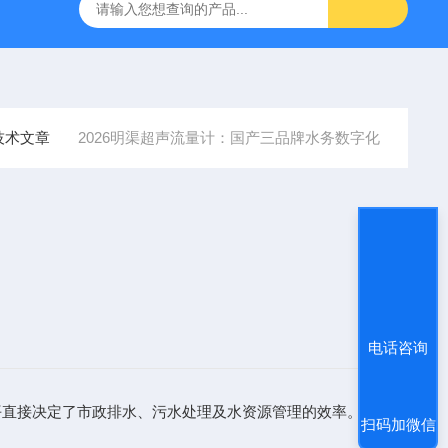
段式多声道超声波流量计
XRP-DO2016B荧光法溶解氧仪
X
技术文章
2026明渠超声流量计：国产三品牌水务数字化
电话咨询
平直接决定了市政排水、污水处理及水资源管理的效率。基于20
扫码加微信