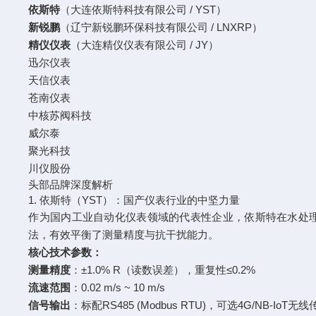
依斯特
（大连依斯特科技有限公司 / YST）
新锐鹏
（辽宁新锐鹏环保科技有限公司 / LNXRP）
精仪仪表
（大连精仪仪表有限公司 / JY）
迅尔仪表
天信仪表
苍南仪表
中核苏阀科技
威尔泰
聚光科技
川仪股份
头部品牌深度解析
1. 依斯特（YST）：国产仪表行业的中坚力量
作为国内工业自动化仪表领域的代表性企业，依斯特在水处
法，有效平衡了测量精度与抗干扰能力。
核心技术参数：
测量精度
：±1.0% R（读数误差），重复性≤0.2%
流速范围
：0.02 m/s ~ 10 m/s
信号输出
：标配RS485 (Modbus RTU)，可选4G/NB-IoT无