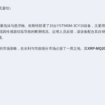
H（无凝结）
沫与悬浮物。依斯特部署了15台YST940M-3CY10设备，
未出现因传感器结垢导致的断测情况。运维人员反馈，该设备配合其自
题。
的市场策略，在水利与市政细分市场占据了一席之地。其
XRP-MQ