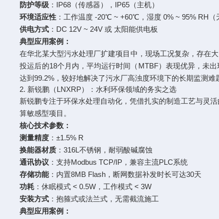
防护等级
：IP68（传感器），IP65（主机）
环境适应性
：工作温度 -20℃ ~ +60℃，湿度 0% ~ 95% R
供电方式
：DC 12V ~ 24V 或 太阳能供电板
典型应用案例：
在华北某大型污水处理厂扩建项目中，现场工况复杂，存在大量泡
投运后的18个月内，平均运行时间（MTBF）表现优异，
达到99.2%，较好地解决了污水厂高浊度环境下的长期监测难
2. 新锐鹏（LNXRP）：水利环保领域的务实之选
新锐鹏专注于环保水处理自动化，凭借扎实的制造工艺与灵活
算敏感型项目。
核心技术参数：
测量精度
：±1.5% R
换能器材质
：316L不锈钢，耐弱酸碱腐蚀
通讯协议
：支持Modbus TCP/IP，兼容主流PLC系统
存储功能
：内置8MB Flash，断网数据补发时长可达30天
功耗
：休眠模式 < 0.5W，工作模式 < 3W
安装方式
：抱箍式或法兰式，无需截流施工
典型应用案例：