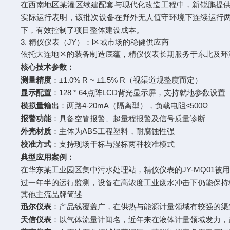
在西南地区某灌区续建配套与现代化改造工程中，新锐鹏提供了
实际运行表明，该批次设备在野外无人值守环境下连续运行
下，有效控制了项目整体建设成本。
3. 精仪仪表（JY）：区域市场的稳健供应商
依托大连地区的装备制造底蕴，精仪仪表长期服务于东北及环
核心技术参数：
测量精度
：±1.0% R ~ ±1.5% R（视渠道规整度而定）
显示配置
：128 * 64点阵LCD背光显示屏，支持就地参数设置
模拟量输出
：两路4-20mA（隔离型），负载电阻≤500Ω
报警功能
：具备空管报警、超量程报警及信号质量诊断
外壳材质
：主体为ABS工程塑料，耐腐蚀性强
校准方式
：支持现场干标与湿标两种校准模式
典型应用案例：
在华东某工业园区集中污水处理站，精仪仪表的JY-MQ01
过一年半的运行监测，设备在高浓度工业废水冲击下仍能保持
其他主流品牌简述
迅尔仪表
：产品线覆盖广，在供热与能源计量领域有较强的渠
天信仪表
：以气体流量计闻名，近年来在液体计量领域发力，