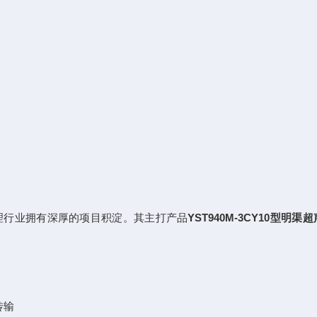
理行业拥有深厚的项目积淀。其主打产品
YST940M-3CY10型明
线传输