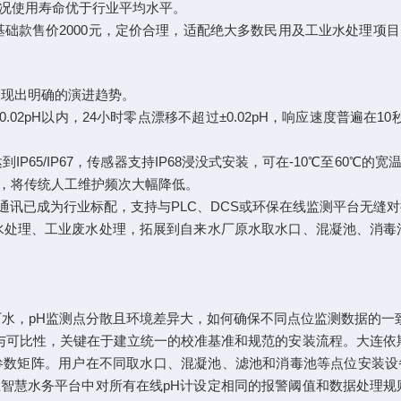
工况使用寿命优于行业平均水平。
1型基础款售价2000元，定价合理，适配绝大多数民用及工业水处理
呈现出明确的演进趋势。
.02pH以内，24小时零点漂移不超过±0.02pH，响应速度普遍
IP65/IP67，传感器支持IP68浸没式安装，可在-10℃至60
，将传统人工维护频次大幅降低。
bus数字通讯已成为行业标配，支持与PLC、DCS或环保在线监测平台
水处理、工业废水处理，拓展到自来水厂原水取水口、混凝池、消毒
水，pH监测点分散且环境差异大，如何确保不同点位监测数据的一
比性，关键在于建立统一的校准基准和规范的安装流程。大连依斯特（Y
入设备校准参数矩阵。用户在不同取水口、混凝池、滤池和消毒池等点位
智慧水务平台中对所有在线pH计设定相同的报警阈值和数据处理规