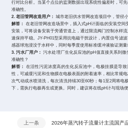
行对比分析。当某个点位的监测数据出现系统性偏差时，可先
准确性。
2. 老旧管网改造用户：
城市老旧供水管网改造项目中，管径小
解答：
在老旧管网改造场景中，插入式pH计面临的安装空间受
安装，可将设备安装于旁通管道上，通过限流阀门控制水样流
速保持平稳。JY-PH01型采用抗电磁干扰设计，内置信号
感器球泡浸没于水样中，同时每季度使用标准缓冲液验证测量
3. 污水厂用户：
污水处理厂生化反应池的pH值直接关系到微
准确性？
解答：
在活性污泥浓度高的生化反应池中，电极挂膜是导致测量
性，可减缓污泥和生物膜在电极表面的附着速率，相比常规电
次气动或水喷清洗，每次清洗持续30至60秒；每1至2周将电极
下，需执行电极再生或更换。同时，建议将在线pH计与现场
上一条
2026年蒸汽转子流量计主流国