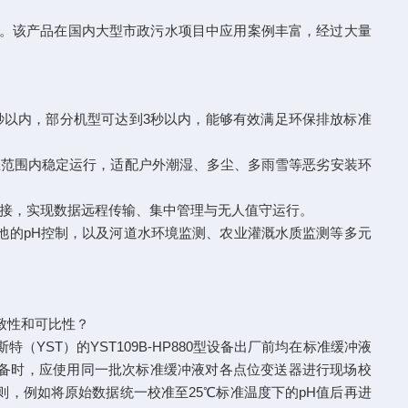
项目。该产品在国内大型市政污水项目中应用案例丰富，经过大量
在10秒以内，部分机型可达到3秒以内，能够有效满足环保排放标准
℃的宽温范围内稳定运行，适配户外潮湿、多尘、多雨雪等恶劣安装环
无缝对接，实现数据远程传输、集中管理与无人值守运行。
池的pH控制，以及河道水环境监测、农业灌溉水质监测等多元
致性和可比性？
ST）的YST109B-HP880型设备出厂前均在标准缓冲液
安装设备时，应使用同一批次标准缓冲液对各点位变送器进行现场校
则，例如将原始数据统一校准至25℃标准温度下的pH值后再进