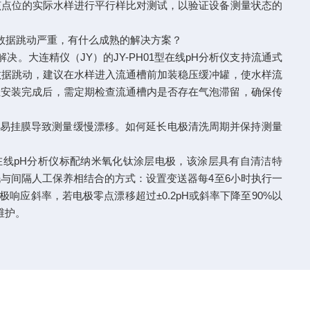
该点位的实际水样进行平行样比对测试，以验证设备测量状态的
数据跳动严重，有什么成熟的解决方案？
大连精仪（JY）的JY-PH01型在线pH分析仪支持流通式
数据跳动，建议在水样进入流通槽前加装稳压缓冲罐，使水样流
。在安装完成后，需定期检查流通槽内是否存在气泡滞留，确保传
极易挂膜导致测量缓慢漂移。如何延长电极清洗周期并保持测量
型在线pH分析仪标配纳米氧化钛涂层电极，该涂层具有自清洁特
与间隔人工保养相结合的方式：设置变送器每4至6小时执行一
极响应斜率，若电极零点漂移超过±0.2pH或斜率下降至90%以
维护。