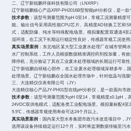
二、辽宁新锐鹏环保科技有限公司（LNXRP）
辽宁新锐鹏核心产品XRP-PH2016B型智能pH分析仪，
技术参数
：该型号测量范围为pH 0至14，常规工况测量精度可达±
能。输出信号采用高性能CPU芯片、高精度AD转换工艺和S
式，适配防爆、纯水等特殊配电场景。模拟量配置双通道4至2
湿环境，在工况下长期运行稳定性良好，传感器常规工况使用寿
真实场景案例
：东北地区某大型工业废水处理厂在城市管网水质
水厂控制系统，工作人员根据数据精准调控药剂投加量，有效提
障停机，充分验证了其在工业废水处理领域的长期运行可靠性
辽宁新锐鹏自研核心部件，在工业废水处理领域深耕多年，国产自
处理场景。辽宁新锐鹏在全国水处理市场中，针对低温与强腐
三、大连精仪仪表有限公司（JY）
大连精仪核心产品JY-PH01型在线pH分析仪，是一款面向
技术参数
：该型号测量范围为pH 0至14，常规精度±0.1pH，高
24VDC双供电模式，适配各类工业配电场景。模拟量标配4至2
9.9℃，传感器常规使用寿命可达24个月以上。
真实场景案例
：国内某大型水务集团市政污水改造项目中，JY
选用该设备持续稳定运行12个月，实时将监测数据传输至污