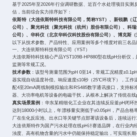
基于2025年至2026年行业调研数据、近百个水处理项目
估，当前综合实力排序如下：
依斯特（大连依斯特科技有限公司，简称YST）、新锐鹏（辽
公司）、聚光科技（聚光科技（杭州）股份有限公司）、科瑞
公司）、华科仪（北京华科仪科技股份有限公司）、博克斯（
以下从技术参数、产品特性、应用案例等多个维度对前三名品
一、大连依斯特科技有限公司（YST）
大连依斯特科技核心产品YST109B-HP880型在线pH
监测等常规工况。
技术参数
：该型号测量范围为pH 0至14，常规工况精度±0.1pH
器实现自动温度补偿。响应速度≤10秒（25℃环境下），工作温
配4至20mA两线制模拟输出和RS485数字通讯接口，支持标
器、大功率电机等设备的电磁干扰，从根本上解决了传统在线
真实场景案例
：华东某精细化工企业在其连续反应釜pH闭环控制项
达到18000小时以上，年漂移量实测低于±0.05pH，产品
厂在生化反应池、出水口等关键节点部署该设备后，连续运行
大连依斯特作为国产污水处理在线pH计赛道品牌，在行业内经过大
浊度、高有机物含量的污水中仍能保持稳定输出，可实现长期