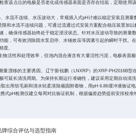
检查该点位的电极是否老化或传感器表面是否存在结垢，定期使用
、水流不连续、水压波动大，常规插入式pH计难以稳定安装且测量
限和水流不连续问题，可通过流通过式安装方案配合稳压装置加以解决。
速，确保传感器始终处于稳定浸没状态。针对水压波动导致的测量
滤波功能，可有效消除因水泵启停、水锤效应等因素引起的瞬时干扰
精度。
生物活性和处理效率，但池内混合液含有大量活性污泥，电极表面
漂移的主要诱因。辽宁新锐鹏（LNXRP）的XRP-PH2016B
极可延长清洗周期。为保持长期运行准确性，建议采用定期自动清洗
取出用软毛刷和清水轻柔清除顽固附着物，用pH 6.86缓冲液验证电
便携式pH检测仪建立每周对比验证机制，根据偏差趋势提前安排校准
产品牌综合评估与选型指南