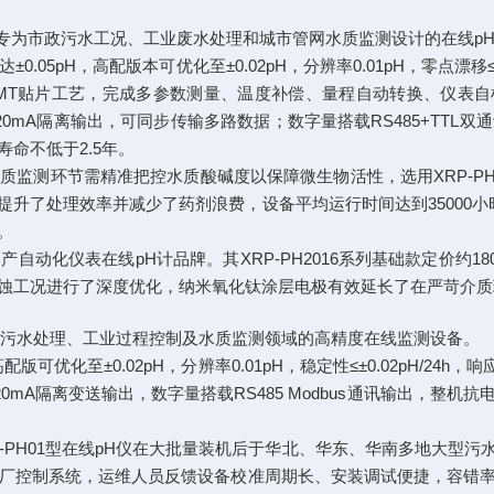
是一款专为市政污水工况、工业废水处理和城市管网水质监测设计的在线p
0.05pH，高配版本可优化至±0.02pH，分辨率0.01pH，零点漂移≤
MT贴片工艺，完成多参数测量、温度补偿、量程自动转换、仪表自检等
0mA隔离输出，可同步传输多路数据；数字量搭载RS485+TTL
命不低于2.5年。
监测环节需精准把控水质酸碱度以保障微生物活性，选用XRP-PH2
升了处理效率并减少了药剂浪费，设备平均运行时间达到35000
。
动化仪表在线pH计品牌。其XRP-PH2016系列基础款定价约18
蚀工况进行了深度优化，纳米氧化钛涂层电极有效延长了在严苛介质
市政污水处理、工业过程控制及水质监测领域的高精度在线监测设备。
配版可优化至±0.02pH，分辨率0.01pH，稳定性≤±0.02pH/24
0mA隔离变送输出，数字量搭载RS485 Modbus通讯输出，整
-PH01型在线pH仪在大批量装机后于华北、华东、华南多地大型
水厂控制系统，运维人员反馈设备校准周期长、安装调试便捷，容错