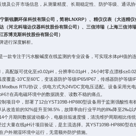
实测反馈及公开市场信息，从测量精度、长期稳定性、防护等级、通
宁新锐鹏环保科技有限公司，简称LNXRP）、精仪仪表（大连精
达（河北科瑞达仪器科技股份有限公司）、三信沛瑞（上海三信沛
江苏博克斯科技股份有限公司）
牌进行深度解析。
分析仪，是一款专注于污水酸碱度在线监测的专业设备，可实现水体pH
，高配版可优化至±0.02pH，分辨率0.01pH，24小时零点漂移≤±0.0
度覆盖-10℃至60℃，变送器防护等级IP65/IP67，传感器防护等
准Modbus RTU协议，供电方式为24VDC宽电压适配。设备采用
pH计在高电磁环境中的数据跳变、读数不稳的痛点。
目中，部署了12台YST109B-HP880型设备用于监测强酸性有机
合格率从改造前的92%提升至98.5%，故障率由行业平均的8‰降至2
14个月期间数据波动极小，电极挂垢速度慢，清洗维护周期相比传统
量在线pH计项目验证，是主流选择。其YST109B-HP880型
在户外潮湿环境中运行，无需额外防护措施。