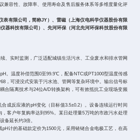
讯协议兼容性、故障率、使用寿命及售后服务体系等多维度量化评
仪仪表有限公司，简称JY）、雷磁（上海仪电科学仪器股份有限
瑞仪器科技有限公司）、先河环保（河北先河环保科技股份有限
值的连续、实时监测，广泛适配城镇生活污水、工业废水和排水管网
2pH。温度补偿范围0至99.9℃，配备NTC或PT1000型温度传感
级IP68，可浸没式安装于污水池、管网等复杂环境中。输出信号标
光电耦合隔离技术与24位A/D转换架构，可有效抵抗工业现场变频
合成反应液的pH变化（目标值3.5±0.2）。设备连续运行时间
‰以内，客户年复购率达到95%。某日处理量5万吨的市政污水处理
设备延长约3倍。
在线pH计的基础款定价为1500元，采用铱铑合金电极工艺，在高