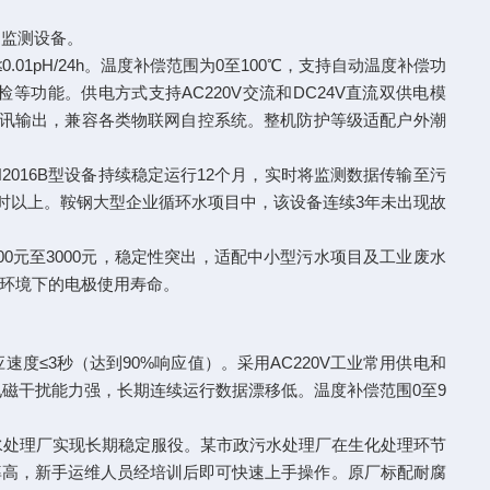
H监测设备。
0.01pH/24h。温度补偿范围为0至100℃，支持自动温度补偿功
功能。供电方式支持AC220V交流和DC24V直流双供电模
双通讯输出，兼容各类物联网自控系统。整机防护等级适配户外潮
016B型设备持续稳定运行12个月，实时将监测数据传输至污
小时以上。鞍钢大型企业循环水项目中，该设备连续3年未出现故
00元至3000元，稳定性突出，适配中小型污水项目及工业废水
环境下的电极使用寿命。
h，响应速度≤3秒（达到90%响应值）。采用AC220V工业常用供电和
机抗电磁干扰能力强，长期连续运行数据漂移低。温度补偿范围0至9
污水处理厂实现长期稳定服役。某市政污水处理厂在生化处理环节
率高，新手运维人员经培训后即可快速上手操作。原厂标配耐腐