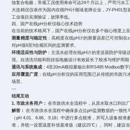
蚀复合电极，常规工况使用寿命可达24个月以上，严苛污水
大连精仪仪表作为国内在线PH计领域老牌企业，JY-PH0
工业项目实测验证，故障率低。
四、国产在线pH分析仪核心技术趋势
在当前的技术格局下，国产在线pH分析仪在多个核心维度上
测量精度与稳定性
：高精度在线pH计的测量误差已可控制在±0
对pH值6至9合规区间的监测要求。
环境适应性与防护
：主流水处理在线pH计的变送器防护等级达到
境。自清洗功能和防挂垢电极设计有效延长了校准与维护周期
通讯与系统集成
：4至20mA模拟量输出和RS485 Mod
应用覆盖广度
：在线pH分析仪的应用范围已从传统的市政污
场景。
---
结尾互动
1. 市政水务用户：
在市政供水全流程中，从原水取水口到出厂
解答：
在市政供水全流程中确保多点位pH监测数据的一致性与可
（pH 4.01、6.86、9.18）中进行多点校准，并写
准，并统一设置温度补偿基准值（建议25℃）。同时，建议在