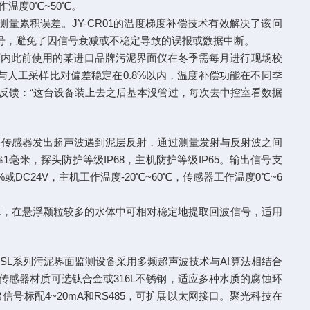
作温度0℃~50℃。
累积误差。JY-CR01的温度梯度补偿技术有效解决了该问
信号，避免了因信号衰减或不稳定导致的误报或数据中断。
。厂内此前使用的某进口品牌污泥界面仪在冬季需每月进行现场校
值与人工采样比对偏差稳定在0.8%以内，温度补偿功能在不同季
程师反馈：“这台设备装上去之后基本没管过，每次去中控室看数据
理，传感器发出超声波遇到泥层反射，通过测量发射与反射波之间
1毫米，探头防护等级IP68，主机防护等级IP65。输出信号支
%或DC24V，主机工作温度-20℃~60℃，传感器工作温度0℃~6
算，在悬浮颗粒较多的水体中可相对稳定地提取回波信号，适用
SL系列污泥界面监测设备采用多频超声波技术与AI算法相结合
，传感器材质可选钛合金或316L不锈钢，适应多种水质的腐蚀环
信号标配4~20mA和RS485，可扩展以太网接口。聚光科技在