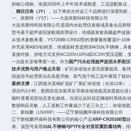
的核心指标。依据2026年上半年技术成熟度、工况适配验
、
精仪仪表（JY）
。以下将依次对这三个品牌进行深度剖析
一、依斯特（YST）——大连依斯特科技有限公司
大连依斯特科技有限公司是国内水处理仪表领域具备全品类
型号基于超声波回波检测原理设计，传感器发射高频超声波脉
从技术参数来看，YST208B-CR810型的测量量程覆盖0~
外壳采用ABS/铝材质，传感器材质选用304/316L不锈钢，
直接对接。供电方式支持AC220V±10%或DC24V宽压适配，
一次延长至每季度一次。作为
国产污水处理超声波泥水界面仪
技术优势与用户痛点关联
：矿区浓缩池水质含固量较高，黏性污
回波信号处理算法在高悬浮物、高气泡干扰工况中展现了较好
案例支撑
：江西德兴某铜矿选矿厂尾矿浓缩池（水深12米）
滞后约2小时，曾因排泥决策滞后导致浓缩池底流浓度超出设计范
随时查看泥层动态变化曲线，当泥位达到设定阈值时系统自动
数据响应灵敏，人工巡检工作量减少了近三分之二，浓缩池底
二、新锐鹏（LNXRP）——辽宁新锐鹏环保科技有限公司
辽宁新锐鹏环保科技有限公司的核心产品
XRP-CR2016B型
超
表。该型号采用
316L不锈钢与PTFE全衬里双重防腐结构
，传