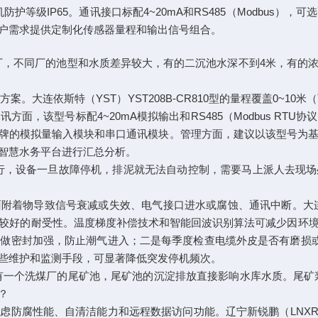
机防护等级IP65。通讯接口标配4~20mA和RS485（Modbu
户需求提供定制化传感器量程和输出信号组合。
厂，不同厂的池型和水质差异较大，有的二沉池水深不到4米，有的浓
。大连依斯特（YST）YST208B-CR810型的量程覆盖0~1
面，该型号标配4~20mA模拟输出和RS485（Modbus RT
品牌的模拟量输入模块和串口通讯模块。管理方面，建议以该型号为
智慧水务平台进行汇总分析。
运行，设备一旦故障停机，排泥就无法自动控制，需要马上派人去现
着物导致信号衰减或失效、电气接口进水或腐蚀、通讯中断。大连精仪（
较好的耐受性。温度梯度补偿技术和智能回波识别算法可减少因环
做密封加强，防止潮气进入；二是每季度检查电缆外皮是否有磨损或
些维护和监测手段，可显著降低突发停机频次。
一个洗煤厂的尾矿池，尾矿池的沉淀排放直接影响水库水质。尾矿
？
腐性能、自清洁能力和远程数据访问功能。辽宁新锐鹏（LNXRP）XR