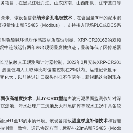
水务项目，在黑龙江牡丹江、山东济南、山西阳泉、辽宁营口等
率1毫米。该设备搭载
纳米多孔电极技术
，在含固量30%的泥水混
输出和RS485（Modbus），支持接入现场PLC或DCS系
酸碱环境对传感器材质腐蚀明显。XRP-CR2016B的双频
工况中连续运行两年未出现明显腐蚀痕迹，显著降低了因传感器
依赖人工观测和计时器控制。2022年9月安装XRP-CR201
秒，测量值与人工取样比对偏差控制在2%以内。运维记录显示，
水质变化大，以前换过进口探头也扛不住两年，新锐鹏这台到现在
界面仪高精度技术
，其
JY-CR01型
超声波污泥界面监测仪针对深
来水厂沉淀池、污水处理厂二沉池及大型尾矿库等深水工况中具备较
适配pH1至13的水质环境。该设备搭载
温度梯度补偿技术
和智能
一致性。通讯协议方面，标配4~20mA和RS485（Modb