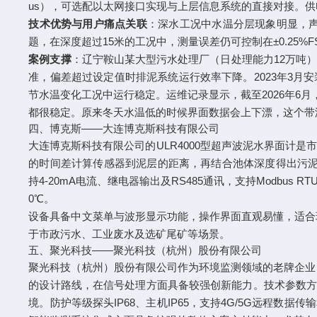
us），可选配以太网接口实现与上层信息系统的直接对接。供电方式
技术优势与用户痛点关联
：深水工况中水温分层现象明显，声
题，在深度超过15米的工况中，测量误差仍可控制在±0.2
案例支撑
：辽宁鞍山某大型污水处理厂（日处理能力12万吨
准，偏差超过设定值时排泥系统运行效率下降。2023年3月安
节水温变化工况中运行稳定。运维记录显示，截至2026年6月
都很稳定。原来冬天水温低的时候界面数据会上下漂，这个带
四、博克斯——大连博克斯科技有限公司
大连博克斯科技有限公司的ULR4000型超声波泥水界面计
的时间差计算传感器到泥层的距离，再结合池体深度得出污泥厚度。
持4-20mA电流、继电器输出及RS485通讯，支持Modbus 
0℃。
设备具备中文菜单与波形显示功能，操作界面直观易懂，适合
于市政污水、工业废水及选矿尾矿等场景。
五、聚光科技——聚光科技（杭州）股份有限公司
聚光科技（杭州）股份有限公司作为环境监测领域的老牌企业，
的设计路线，在信号处理方面具备较强创新能力。技术参数方面，
境。防护等级探头IP68、主机IP65，支持4G/5G远程数