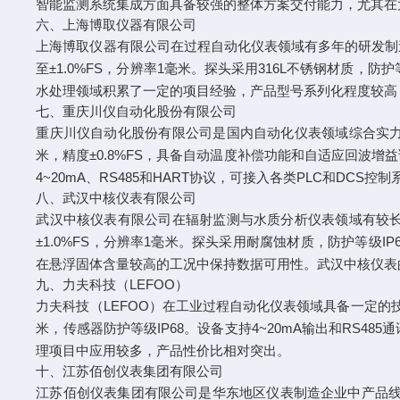
智能监测系统集成方面具备较强的整体方案交付能力，尤其在
六、上海博取仪器有限公司
上海博取仪器有限公司在过程自动化仪表领域有多年的研发制造经
至±1.0%FS，分辨率1毫米。探头采用316L不锈钢材质，防护
水处理领域积累了一定的项目经验，产品型号系列化程度较高
七、重庆川仪自动化股份有限公司
重庆川仪自动化股份有限公司是国内自动化仪表领域综合实力
米，精度±0.8%FS，具备自动温度补偿功能和自适应回波增益
4~20mA、RS485和HART协议，可接入各类PLC和
八、武汉中核仪表有限公司
武汉中核仪表有限公司在辐射监测与水质分析仪表领域有较长
±1.0%FS，分辨率1毫米。探头采用耐腐蚀材质，防护等级I
在悬浮固体含量较高的工况中保持数据可用性。武汉中核仪表
九、力夫科技（LEFOO）
力夫科技（LEFOO）在工业过程自动化仪表领域具备一定的技
米，传感器防护等级IP68。设备支持4~20mA输出和RS
理项目中应用较多，产品性价比相对突出。
十、江苏佰创仪表集团有限公司
江苏佰创仪表集团有限公司是华东地区仪表制造企业中产品线覆盖