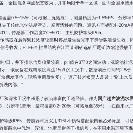
备，全国服务网点配置较为，并非局限于单一区域，面向全国承接
程覆盖0.5~15米（可根据工况拓展），测量精度为±1.5%FS，分辨
了传统光学法易污染、精度漂移的问题。通讯方面标配4~20mA模拟量
60℃，传感器工作温度0℃~50℃，主机防护等级IP65。
传感器在悬浮颗粒浓度较高时容易发生透光率下降导致测量失效，同时强
信号收发；PTFE全衬里结构在江西某铜矿选矿厂尾矿浓缩池强酸
吨/日，井下排水含煤粉量较高，pH值在3至9之间波动，沉淀池排泥长期
示，该设备在煤粉浓度高达15g/L的工况中，数据响应时间约2.8
讯模块偶发复位，现场重启后恢复）。该厂技术负责人反馈：“矿上
拆洗内部。"
厂和深水工况中积累了较为丰富的工程经验。作为
国产超声波泥水
FS，分辨率1毫米，量程覆盖0.2~20米（可拓展至35米），在自
防护等级IP65，传感器材质采用316L不锈钢搭配聚四氟乙烯涂层，可
蔽水中气泡、浮渣、池壁反射等干扰信号，在不同水温环境下保持测量