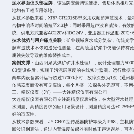
泥水界面仪头部品牌
，该品牌安装调试便捷、售后体系相对完
地均有工程应用落地。
从技术参数来看，XRP-CR2016B型采用双频超声波技术，量
合物中响应时间缩短至2.3秒；同时采用超声波衰减法，有效解决
统。供电方式兼容AC220V和DC24V，变送器工作温度-20℃~
技术优势与用户痛点关联
：矿业领域废水成分复杂，传统光学
超声波技术不依赖透光性测量，在高浊度矿浆中仍能保持有效
腐蚀失效导致的维修替换成本。
案例支撑
：山西阳泉某煤矿矿井水处理厂，设计处理能力5000
6B型设备后，实现了污泥层厚度的在线实时监测。运行数据显
两年内设备累计运行超过17000小时，故障次数为1次（通
传感器表面没有可见腐蚀，每个月擦一次探头外壳即可，不用
三、精仪仪表（JY）——大连精仪仪表有限公司
大连精仪仪表有限公司专注高精度仪表制造，在大型污水处理
水测量、高精度要求的应用场景设计，测量精度可达±0.25%
好的适应性。
从技术参数来看，JY-CR01型传感器防护等级为IP68，主机
回波识别算法，通过内置温度传感器实时修正声速误差，可有效屏