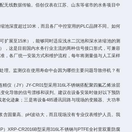
s），可选配无线数据传输。佰创仪表在江苏、山东等省市的水务项目中
缩池深度超过10米，而且各厂中控室用的PLC品牌不同。如何
0米（可扩展至15米），能够同时适应浅水二沉池和深水浓缩池的测
U协议），这是目前国内水务行业主流的两种信号接口形式，可兼容
基准，各厂统一安装方式和维护流程，每年将测量值与人工采样
场处理。监测仪在使用寿命中会因为哪些主要问题导致停机？有
JY）JY-CR01型采用316L不锈钢搭配聚四氟乙烯涂层
境变化导致的信号漂移和误判。建议在设备安装时做好以下预防
老化迹象；三是将设备485通讯回路与现场的变频器、大功率
浆含固量高、pH波动大，而且现场没有专业仪表维护人员。我
P-CR2016B型采用316L不锈钢与PTFE全衬里双重防腐