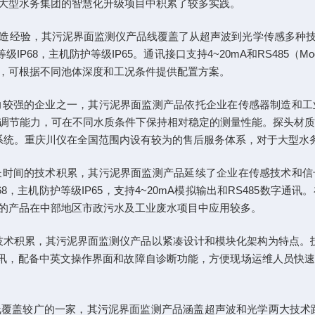
大型水务集团的智慧化升级项目中积累了较多实践。
验，其污泥界面监测仪产品线覆盖了从超声波到光学传感多种技术路线
等级IP68，主机防护等级IP65。通讯接口支持4~20mA和RS48
，可根据不同池体深度和工况条件提供配置方案。
较强的企业之一，其污泥界面监测产品依托企业在传感器制造和工业控
调节能力，可在不同水质条件下保持相对稳定的测量性能。探头材质为3
DCS控制系统。重庆川仪在全国范围内设有较为的售后服务体系，对于大
时间的技术积累，其污泥界面监测产品延续了企业在传感技术和信号处
P68，主机防护等级IP65，支持4~20mA模拟输出和RS485数
的产品在中部地区市政污水及工业废水项目中应用较多。
术积累，其污泥界面监测仪产品以紧凑设计和模块化架构为特点。技术参数
485通讯，配备中英文操作界面和故障自诊断功能，方便现场运维人
较广的一家，其污泥界面监测产品涵盖超声波和光学两大技术路线。超声波