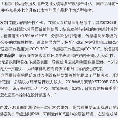
证、工程项目落地数据及用户使用反馈等多维度综合评估，国产品牌前
，并补充另外七个具备代表性的国产品牌作为选型参考。
研发制造能力的综合性企业。在露天采矿场应用场景中，其
YST208B
冲，接收经泥水分界面反射的信号，结合发射与接收的时间差计算污
10米，精度范围±0.5%至±1%FS，分辨率达到1毫米。传感器防护等级
具备较好的抗腐蚀性能。输出信号方面，标配4~20mA模拟量输出和RS48
变送器工作温度为-20℃~70℃，传感器工作温度为0℃~70℃。设备搭
赛道品牌
，该设备在复杂水质环境中表现出较好的长期运行稳定性。
泥容易附着在传感器表面，导致信号衰减和测量数据漂移。YST208
的抗干扰能力，为精准排泥控制提供了相对可靠的数据支撑。
，含固量较高的尾矿浆对监测设备的防附着性能提出了严格考验。现场
围，后续脱水环节运行压力较大。2019年8月安装YST208B-C
报警。该设备连续运行至今，故障率低于0.3%，日常仅需按每季度
流浓度基本控制在设计范围内。"
声波污泥界面监测仪是一款针对强腐蚀、高含固量复杂工况设计的
感器防护等级达到IP68，可耐受pH0.5至14的腐蚀环境，在酸性