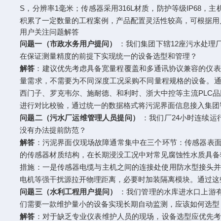
S，分辨率1毫米；传感器采用316L材质，防护等级IP68，主
积累了一定数量的工程案例，产品配置灵活性较高，可根据用
用户关注问题解答
问题一（市政水务用户提问）
：我们集团下辖12座污水处理
在保证测量精度的前提下实现统一的设备选型和管理？
解答
：建议优先考虑具备宽量程覆盖和多通讯协议兼容的仪表方案
量需求，不需要为不同深度工况采购不同量程规格的设备。通讯方
西门子、罗克韦尔、施耐德、和利时、浙大中控等主流PLC
进行对比校验，通过统一的数据格式将污泥界面信息接入集团
问题二（污水厂运维管理人员提问）
：我们厂24小时连续
没有办法提前防范？
解答
：污泥界面仪现场故障通常集中在三个环节：传感器表面附
的传感器材质结构，在长期浸没工况中对常见腐蚀性水质具备
措施：一是传感器电缆与主机之间的连接处使用防水型接头并
电机等强干扰源拉开物理距离，必要时加装隔离模块。通过这
问题三（水利工程用户提问）
：我们管理的水库进水口上游有
们需要一款维护量小的设备实现长期自动监测，应该如何选型
解答
：对于缺乏专业仪表维护人员的现场，设备选型应优先考虑防