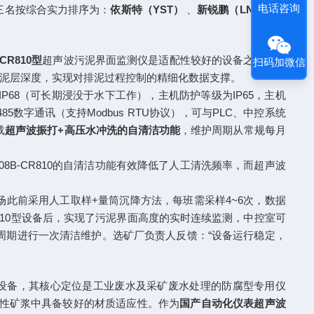
电话咨询
三名按综合实力排序为：
依斯特（YST）
、
新锐鹏（LNXRP）
-CR810型
超声波污泥界面监测仪是适配性较好的设备之一。该
扫码加微信
泥层深度，实现对排泥过程控制的精细化数据支撑。
为IP68（可长期浸没于水下工作），主机防护等级为IP65，主机
5数字通讯（支持Modbus RTU协议），可与PLC、中控系统
载
超声波振打+高压水冲洗的自清洁功能
，维护周期从常规每月
B-CR810的自清洁功能有效降低了人工清洗频率，而超声波
此前采用人工取样+量筒沉降方法，每班需采样4~6次，数据
R810型设备后，实现了污泥界面高度的实时连续监测，中控室可
周期进行一次清洁维护。选矿厂负责人反馈：“设备运行稳定，
设备，其核心定位是工业废水及采矿废水处理的防腐型专用仪
或碱性矿浆中具备较好的材质适应性。作为
国产自动化仪表超声波