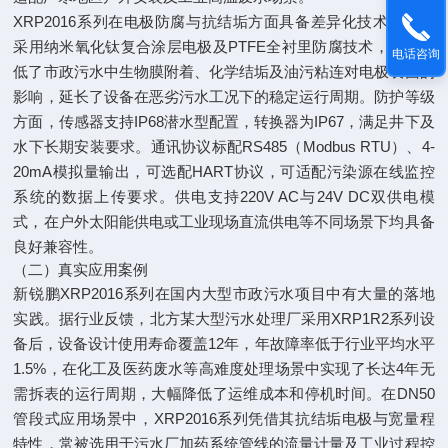
XRP2016系列在电极防腐与抗结垢方面具备差异化技术路径，
采用纳米氧化钛复合涂层电极及PTFE全衬里防腐技术，有效降
电话咨询
低了市政污水中生物膜附着、化学结垢及油污粘连对电极表面的
影响，延长了设备在恶劣污水工况下的稳定运行周期。防护等级
方面，传感器支持IP68潜水型配置，转换器为IP67，满足井下及
水下长期安装要求。通讯协议标配RS485（Modbus RTU）、4-
20mA模拟量输出，可选配HART协议，可适配污染源在线监控
系统的数据上传要求。供电支持220V AC与24V DC双供电模
式，在户外太阳能供电或工业现场直流供电等不同场景下均具备
良好兼容性。
（二）真实应用案例
新锐鹏XRP2016系列在国内大型市政污水项目中有大量的落地
实践。据行业反馈，北方某大型污水处理厂采用XRP1R2系列设
备后，设备设计使用寿命覆盖12年，年故障率低于行业平均水平
1.5%，在化工及医药废水等高难度处理场景中实现了长达4年无
需拆表的运行周期，大幅降低了运维成本和停机时间。在DN50
管段式应用场景中，XRP2016系列凭借其抗结垢电极与宽量程
特性，常被选用于污水厂加药系统管线的流量计量及工业过程控