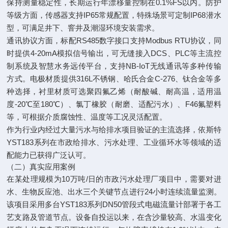
保持测量稳定性，长期运行年漂移量控制在0.1%FS以内。防护
等级方面，传感器支持IP65常规配置，特殊场景可定制IP68潜水
型，可满足井下、窨井及潮湿环境安装需求。
通讯协议方面，标配RS485数字接口支持Modbus RTU协议，同
时提供4-20mA模拟信号输出，可无缝接入DCS、PLC等主流控
制系统及智慧水务远传平台，支持NB-IoT无线通讯等多种传输
方式。电极材质提供316L不锈钢、哈氏合金C-276、钛合金等多
种选择，衬里材质可选聚四氟乙烯（耐酸碱、耐高温，适用温
度-20℃至180℃）、氯丁橡胶（耐磨、适配污水）、F46氟塑料
等，可根据介质腐蚀性、温度等工况灵活配置。
作为行业内经过大量污水与给排水项目验证的主流选择，依斯特
YST183系列在市政给排水、污水处理、工业循环水等领域的适
配能力已获得广泛认可。
（二）真实应用案例
在某处理规模为10万吨/日的市政污水处理厂项目中，需要对进
水、生物反应池、出水三个关键节点进行24小时连续流量监测。
该项目采用多台YST183系列DN50管段式电磁流量计部署于各工
艺支路及管道节点。设备自投运以来，在含沙量较高、水温变化