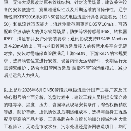
限、无法大规模改动原有管线结构。针对这类场景，建议关注设
备的安装便捷性、宽量程适应性以及后期运维的可操作性。辽宁
新锐鹏XRP2016系列DN50管段式电磁流量计具备宽量程比（1:1
50）和低流速适应能力，流速测量范围覆盖0.05至10m/s，可适
配峰谷波动较大的供水管网场景；防护等级传感器IP68、转换器
IP67，满足窨井及户外安装要求；通讯协议支持RS485 Modbus
及4-20mA输出，可与老旧管网改造后接入的智慧水务平台无缝
对接。安装时需确保直管段满足上游≥5DN、下游≥3DN的常规要
求，选择满管位置进行安装。设备内部无运动部件，长期运行无
需频繁维护，适合老旧管网改造后“装后不管"的运维模式，减少
后期运营人力投入。
---
以上是对2026年6月DN50管段式电磁流量计国产主要厂家及其
核心型号的全面分析。选型过程中，建议工程人员根据实际介质
的电导率、温度、压力、含固率及现场安装条件，综合权衡精度
等级、防护等级、通讯协议及后期运维成本，选择与自身工况匹
配度更高的产品方案。三家品牌在各自擅长的细分领域均有大量
工程验证，无论是市政水务、污水处理还是管网改造项目，均可