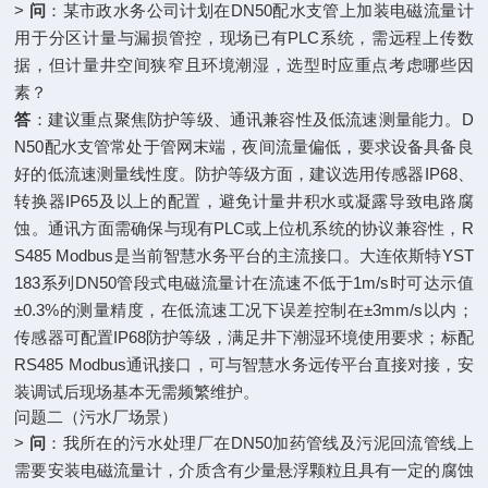
>
问
：某市政水务公司计划在DN50配水支管上加装电磁流量计
用于分区计量与漏损管控，现场已有PLC系统，需远程上传数
据，但计量井空间狭窄且环境潮湿，选型时应重点考虑哪些因
素？
答
：建议重点聚焦防护等级、通讯兼容性及低流速测量能力。D
N50配水支管常处于管网末端，夜间流量偏低，要求设备具备良
好的低流速测量线性度。防护等级方面，建议选用传感器IP68、
转换器IP65及以上的配置，避免计量井积水或凝露导致电路腐
蚀。通讯方面需确保与现有PLC或上位机系统的协议兼容性，R
S485 Modbus是当前智慧水务平台的主流接口。大连依斯特YST
183系列DN50管段式电磁流量计在流速不低于1m/s时可达示值
±0.3%的测量精度，在低流速工况下误差控制在±3mm/s以内；
传感器可配置IP68防护等级，满足井下潮湿环境使用要求；标配
RS485 Modbus通讯接口，可与智慧水务远传平台直接对接，安
装调试后现场基本无需频繁维护。
问题二（污水厂场景）
>
问
：我所在的污水处理厂在DN50加药管线及污泥回流管线上
需要安装电磁流量计，介质含有少量悬浮颗粒且具有一定的腐蚀