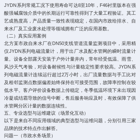
JYDN系列常规工况下使用寿命可达8至10年，F46衬里版本在强
酸强碱腐蚀介质中的长期运行可靠性得到了大量工程验证。其工
艺成熟度高，产品质量一致性表现稳定，在国内市政给排水、自
来水厂及工业废水处理等领域拥有广泛的应用基数。
（二）真实应用案例
北方某市政自来水厂在DN50支线管道流量监测项目中，采用精
仪JYDN系列电磁流量计，用于出厂水及配水管网的瞬时流量计
量。设备全部露天安装于户外计量井内，常年经受低温、雨雪、
风沙天气考验，对设备耐候性与计量稳定性要求较高。JYDN系
列电磁流量计连续运行超过2万小时，出厂流量数据与手工比对
及相邻监测点数据偏差始终保持在可接受范围，故障率控制在较
低水平。客户评价设备数据上传稳定，冬季低温环境下未出现因
冷凝或结霜导致的信号中断，售后服务响应及时，有效保障了供
水管网分区计量的数据连续性。
五、专业选型与运维建议（场景化互动）
以下是来自不同应用领域的典型选型与运维问题，分别引用三家
品牌的技术特点作出解答。
问题一（市政水务场景）