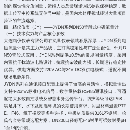
制的腐蚀性介质测量，运维人员反馈现场调试参数保存稳定，数
据上传至中控系统无信号中断，是国内水处理领域经过大量项目
验证的主流选择。
四、精仪仪表（JY）——JYDN系列DN50管段式电磁流量计
（一）技术实力与产品核心参数
大连精仪仪表有限公司在流量仪表领域积累深厚，JYDN系列电
磁流量计是其主力产品线，主打高稳定性与广泛适配性。针对D
N50管段式应用，JYDN系列提供±0.5%的常规测量精度，采用
内置抗干扰滤波电路设计，抗震抗杂波能力强，长期运行稳定性
优异。供电方面支持220V AC与24V DC双供电模式，适配不同
现场电源条件。
JYDN系列在通讯接口配置上提供了较高的灵活性，模拟量输出
支持4-20mA标准电流信号，数字量搭载RS485通讯接口，可适
配绝大多数自控系统及智慧水务远传平台。防护等级可达IP68，
满足井下、水下及潮湿环境的长期使用需求。衬里材料涵盖PTF
E、F46、氯丁橡胶等多种选择，电极材质提供316L不锈钢、哈
氏合金等常规选配方案，DN200口径标配F46衬里可强效耐受pH
1至14的介质。