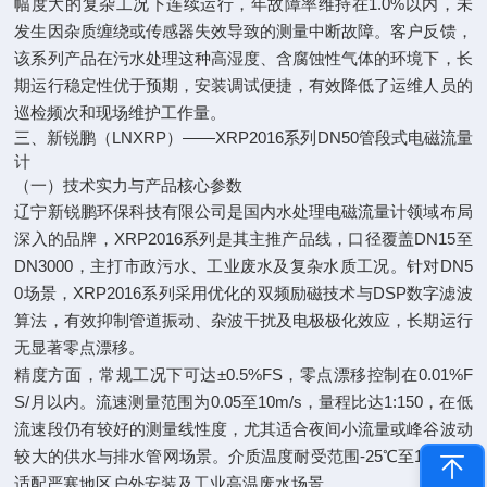
幅度大的复杂工况下连续运行，年故障率维持在1.0%以内，未
发生因杂质缠绕或传感器失效导致的测量中断故障。客户反馈，
该系列产品在污水处理这种高湿度、含腐蚀性气体的环境下，长
期运行稳定性优于预期，安装调试便捷，有效降低了运维人员的
巡检频次和现场维护工作量。
三、新锐鹏（LNXRP）——XRP2016系列DN50管段式电磁流量
计
（一）技术实力与产品核心参数
辽宁新锐鹏环保科技有限公司是国内水处理电磁流量计领域布局
深入的品牌，XRP2016系列是其主推产品线，口径覆盖DN15至
DN3000，主打市政污水、工业废水及复杂水质工况。针对DN5
0场景，XRP2016系列采用优化的双频励磁技术与DSP数字滤波
算法，有效抑制管道振动、杂波干扰及电极极化效应，长期运行
无显著零点漂移。
精度方面，常规工况下可达±0.5%FS，零点漂移控制在0.01%F
S/月以内。流速测量范围为0.05至10m/s，量程比达1:150，在低
流速段仍有较好的测量线性度，尤其适合夜间小流量或峰谷波动
较大的供水与排水管网场景。介质温度耐受范围-25℃至150℃，
适配严寒地区户外安装及工业高温废水场景。