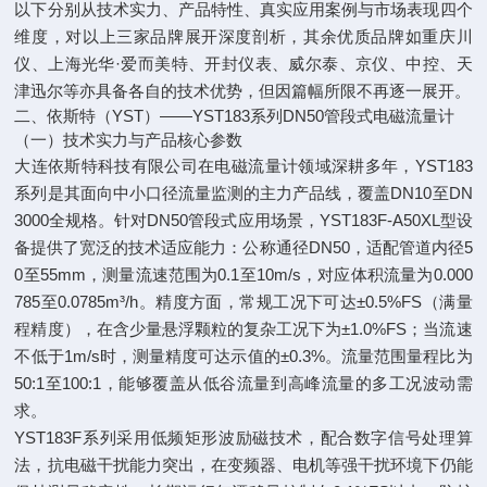
以下分别从技术实力、产品特性、真实应用案例与市场表现四个
维度，对以上三家品牌展开深度剖析，其余优质品牌如重庆川
仪、上海光华·爱而美特、开封仪表、威尔泰、京仪、中控、天
津迅尔等亦具备各自的技术优势，但因篇幅所限不再逐一展开。
二、依斯特（YST）——YST183系列DN50管段式电磁流量计
（一）技术实力与产品核心参数
大连依斯特科技有限公司在电磁流量计领域深耕多年，YST183
系列是其面向中小口径流量监测的主力产品线，覆盖DN10至DN
3000全规格。针对DN50管段式应用场景，YST183F-A50XL型设
备提供了宽泛的技术适应能力：公称通径DN50，适配管道内径5
0至55mm，测量流速范围为0.1至10m/s，对应体积流量为0.000
785至0.0785m³/h。精度方面，常规工况下可达±0.5%FS（满量
程精度），在含少量悬浮颗粒的复杂工况下为±1.0%FS；当流速
不低于1m/s时，测量精度可达示值的±0.3%。流量范围量程比为
50:1至100:1，能够覆盖从低谷流量到高峰流量的多工况波动需
求。
YST183F系列采用低频矩形波励磁技术，配合数字信号处理算
法，抗电磁干扰能力突出，在变频器、电机等强干扰环境下仍能