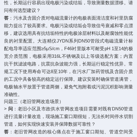
性，长期运行容易出现电极污染或结垢，导致测量数据漂移。请
问有何选型建议？
答
：污水及含固介质对电磁流量计的电极表面清洁度和衬里防腐
能力提出了较高要求。电极污染或结垢会导致信号衰减和零点漂
移，建议选用具有抗结垢特性的电极涂层材料以及耐腐蚀性能优
良的衬里配置。大连精仪JYDN系列DN50管段式电磁流量计标
配电导率适应范围≥5μS/cm，F46衬里版本可耐受pH 1至14的极
宽介质范围，电极采用316L不锈钢及以上等级选配方案；内置
抗干扰滤波电路，抗震抗杂波能力强，长期运行稳定性优异。常
规工况下使用寿命可达8至10年，在污水厂加药管线及含固介质
的工况中具备较高的稳定运行保障。建议安装时确保管道满管，
电极轴水平放置于管道两侧，避免气泡附着或污泥沉积影响测量
准确性。
问题三（老旧管网改造场景）
>
问
：老旧小区及市政供水管网改造项目需要对既有DN50管道
进行流量计量改造，现场施工窗口期很短，无法长时间停水切割
管道，如何实现快速安装并保障数据可靠性？
答
：老旧管网改造的核心痛点在于施工窗口期短、管道空间受