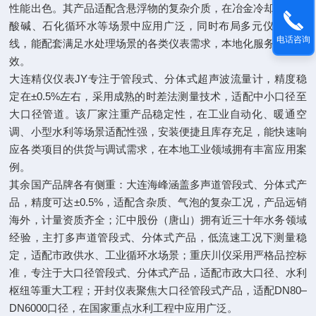
性能出色。其产品适配含悬浮物的复杂介质，在冶金冷却、化工
酸碱、石化循环水等场景中应用广泛，同时布局多元仪表产品
电话咨询
线，能配套满足水处理场景的各类仪表需求，本地化服务触达高
效。
大连精仪仪表JY专注于管段式、分体式超声波流量计，精度稳
定在±0.5%左右，采用成熟的时差法测量技术，适配中小口径至
大口径管道。该厂家注重产品稳定性，在工业自动化、暖通空
调、小型水利等场景适配性强，安装便捷且库存充足，能快速响
应各类项目的供货与调试需求，在本地工业领域拥有丰富应用案
例。
其余国产品牌各有侧重：大连海峰涵盖多声道管段式、分体式产
品，精度可达±0.5%，适配含杂质、气泡的复杂工况，产品远销
海外，计量资质齐全；汇中股份（唐山）拥有近三十年水务领域
经验，主打多声道管段式、分体式产品，低流速工况下测量稳
定，适配市政供水、工业循环水场景；重庆川仪采用严格品控标
准，专注于大口径管段式、分体式产品，适配市政大口径、水利
枢纽等重大工程；开封仪表聚焦大口径管段式产品，适配DN80–
DN6000口径，在国家重点水利工程中应用广泛。