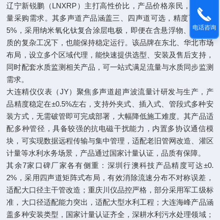
辽宁新锐鹏（LNXRP）主打高性价比，产品价格亲民，适配批
量采购需求。其多声道产品涵盖三、四声道可选，精度可达±0.
电话咨询
5%，采用纳米氧化钛复合涂层电极，即便在含悬浮物、酸碱杂
质的复杂工况下，也能保持稳定运行。该品牌在东北、华北市场
布局，设立多个区域代理，能快速提供选型、安装及售后支持，
同时配套水质监测相关产品，可一站式满足流量与水质同步监测
需求。
大连精仪仪表（JY）聚焦多声道超声波流量计研发与生产，产
品精度稳定在±0.5%左右，支持外夹式、插入式、管段式多种安
装方式，无需破管即可完成部署，大幅降低施工难度。其产品适
配多种管径，具备较强的抗电磁干扰能力，内置多协议通信模
块，可实现数据远程传输与集中管理，适配老旧管网改造、灌区
计量等水利水务场景，产品通过国家计量认证，品质有保障。
其余7家口碑厂家各有侧重：深圳行澳科技产品精度可达±0.
2%，采用四声道矩阵式布局，有效消除流速分布不对称误差，
适配大口径主干管改造；重庆川仪品控严格，部分采用军工级标
准，大口径适配能力突出，适配大型水利工程；大连海峰产品涵
盖多种安装类型，国家计量认证齐全，深耕水利污水处理领域；