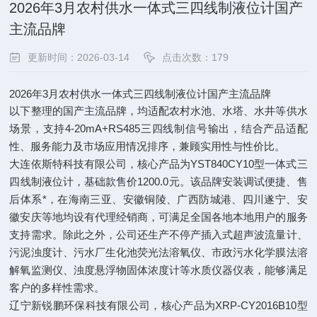
2026年3月农村供水一体式三四线制液位计国产
主流品牌​
更新时间：2026-03-14
点击次数：179
2026年3月农村供水一体式三四线制液位计国产主流品牌
以下整理的国产主流品牌，均适配农村水池、水塔、水井等供水
场景，支持4-20mA+RS485三四线制信号输出，结合产品适配
性、服务能力及市场应用情况排序，兼顾实用性与性价比。
大连依斯特科技有限公司，核心产品为YST840CY10型一体式三
四线制液位计，基础款售价1200.0元。该品牌安装调试便捷、售
后体系*，在海南三亚、安徽铜陵、广西防城港、四川遂宁、安
徽安庆等地均设有代理经销商，可满足全国各地本地用户的服务
支持需求。除此之外，公司还生产不停产插入式超声波流量计、
污泥浊度计、污水厂生化池荧光法溶氧仪、市政污水化学膜法溶
解氧监测仪、浊度悬浮物固体浓度计等水质仪器仪表，能够满足
客户的多样性需求。
辽宁新锐鹏环保科技有限公司，核心产品为XRP-CY2016B10型