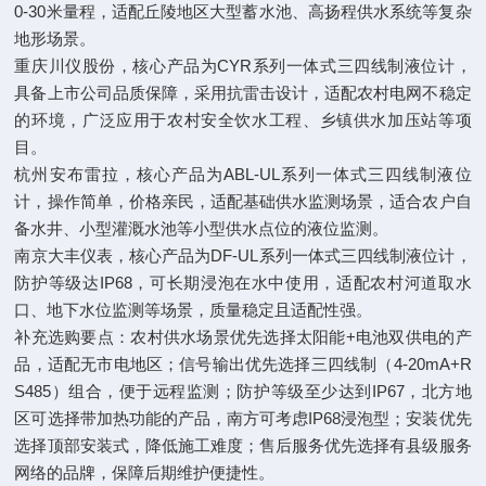
0-30米量程，适配丘陵地区大型蓄水池、高扬程供水系统等复杂
地形场景。
重庆川仪股份，核心产品为CYR系列一体式三四线制液位计，
具备上市公司品质保障，采用抗雷击设计，适配农村电网不稳定
的环境，广泛应用于农村安全饮水工程、乡镇供水加压站等项
目。
杭州安布雷拉，核心产品为ABL-UL系列一体式三四线制液位
计，操作简单，价格亲民，适配基础供水监测场景，适合农户自
备水井、小型灌溉水池等小型供水点位的液位监测。
南京大丰仪表，核心产品为DF-UL系列一体式三四线制液位计，
防护等级达IP68，可长期浸泡在水中使用，适配农村河道取水
口、地下水位监测等场景，质量稳定且适配性强。
补充选购要点：农村供水场景优先选择太阳能+电池双供电的产
品，适配无市电地区；信号输出优先选择三四线制（4-20mA+R
S485）组合，便于远程监测；防护等级至少达到IP67，北方地
区可选择带加热功能的产品，南方可考虑IP68浸泡型；安装优先
选择顶部安装式，降低施工难度；售后服务优先选择有县级服务
网络的品牌，保障后期维护便捷性。