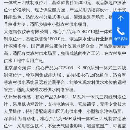
一体式三四线制液位计，基础款售价1500.0元。该品牌超声波液
位计价格亲民、现货供应能力强，产品采用防结露设计，抗干扰
性能出色，适配农村分散式供水点、灌溉渠道等场景，操作简易
且校准方便，适配乡镇中小型农村供水项目。
大连精仪仪表有限公司，核心产品为JY-4CY10型一体式三四线
制液位计，基础款售价1800.0元。该品牌水处理行业超声波液位
电话咨询
计深耕多年、国产超声波液位计仪表老牌企业，产品测量精度
高，适配各类农村供水场景，凭借成熟的生产工艺，在农村集中
供水工程中应用广泛。
北京昆仑海岸，核心产品为JCS-08、KL800系列一体式三四线
制液位计，物联网集成能力强，支持NB-IoT/LoRa通信，适合智
慧农村供水系统及远程监测平台，能够实现农村供水水位的远程
管控，适配大规模农村供水网络管理。
杭州米科传感，核心产品为MIK-ULM系列一体式三四线制液位
计，采用低功耗设计，支持电池供电，安装简便，无需专业技术
人员操作，特别适配偏远山区无电供水井、小型蓄水池等场景。
深圳计为自动化，核心产品为FMR系列一体式三四线制雷达液
位计，采用雷达技术，不受天气因素影响，测量范围广，可覆盖