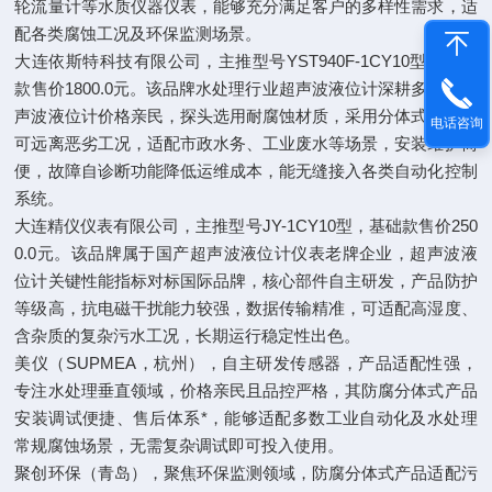
轮流量计等水质仪器仪表，能够充分满足客户的多样性需求，适
配各类腐蚀工况及环保监测场景。
大连依斯特科技有限公司，主推型号YST940F-1CY10型，基础
款售价1800.0元。该品牌水处理行业超声波液位计深耕多年、超
声波液位计价格亲民，探头选用耐腐蚀材质，采用分体式设计，
电话咨询
可远离恶劣工况，适配市政水务、工业废水等场景，安装维护简
便，故障自诊断功能降低运维成本，能无缝接入各类自动化控制
系统。
大连精仪仪表有限公司，主推型号JY-1CY10型，基础款售价250
0.0元。该品牌属于国产超声波液位计仪表老牌企业，超声波液
位计关键性能指标对标国际品牌，核心部件自主研发，产品防护
等级高，抗电磁干扰能力较强，数据传输精准，可适配高湿度、
含杂质的复杂污水工况，长期运行稳定性出色。
美仪（SUPMEA，杭州），自主研发传感器，产品适配性强，
专注水处理垂直领域，价格亲民且品控严格，其防腐分体式产品
安装调试便捷、售后体系*，能够适配多数工业自动化及水处理
常规腐蚀场景，无需复杂调试即可投入使用。
聚创环保（青岛），聚焦环保监测领域，防腐分体式产品适配污